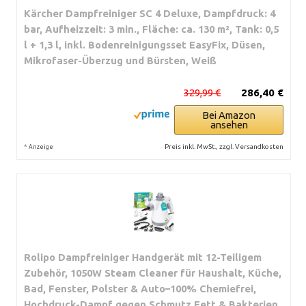
Kärcher Dampfreiniger SC 4 Deluxe, Dampfdruck: 4
bar, Aufheizzeit: 3 min., Fläche: ca. 130 m², Tank: 0,5
l + 1,3 l, inkl. Bodenreinigungsset EasyFix, Düsen,
Mikrofaser-Überzug und Bürsten, Weiß
329,99 €
286,40 €
Bei Amazon
ansehen
*
Preis inkl. MwSt., zzgl. Versandkosten
Anzeige
Rolipo Dampfreiniger Handgerät mit 12-Teiligem
Zubehör, 1050W Steam Cleaner für Haushalt, Küche,
Bad, Fenster, Polster & Auto–100% Chemiefrei,
Hochdruck-Dampf gegen Schmutz Fett & Bakterien