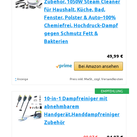
Zubehör, 1050W Steam Cleaner
für Haushalt, Küche, Bad,
Fenster, Polster & Auto–100%
Chemiefrei, Hochdruck-Dampf
gegen Schmutz Fett &
Bakterien
49,99 €
Bei Amazon ansehen
*
Preis inkl. MwSt., zzgl. Versandkosten
Anzeige
EMPFEHLUNG
10-in-1 Dampfreiniger mit
abnehmbarem
Handgerät,Handdampfreiniger
Zubehör