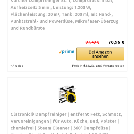
Kärcher Dampfreiniger SC 1, Dampfdruck: 3 bar,
Aufheizzeit: 3 min., Leistung: 1.200 W,
Flächenleistung: 20 m², Tank: 200 ml, mit Hand-,
Punktstrahl- und Powerdüse, Mikrofaser-Überzug
und Rundbürste
97,49 €
70,96 €
Bei Amazon
ansehen
*
Preis inkl. MwSt., zzgl. Versandkosten
Anzeige
Clatronic® Dampfreiniger | entfernt Fett, Schmutz,
Verunreinigungen | für Auto, Küche, Bad, Polster |
chemiefrei | Steam Cleaner | 360° Dampfdüse |