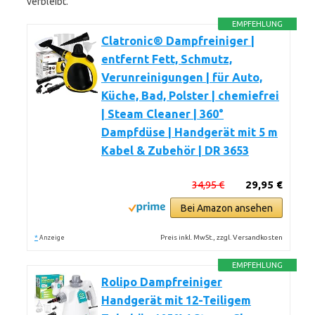
verbleibt.
EMPFEHLUNG
Clatronic® Dampfreiniger |
entfernt Fett, Schmutz,
Verunreinigungen | für Auto,
Küche, Bad, Polster | chemiefrei
| Steam Cleaner | 360°
Dampfdüse | Handgerät mit 5 m
Kabel & Zubehör | DR 3653
34,95 €
29,95 €
Bei Amazon ansehen
*
Preis inkl. MwSt., zzgl. Versandkosten
Anzeige
EMPFEHLUNG
Rolipo Dampfreiniger
Handgerät mit 12-Teiligem