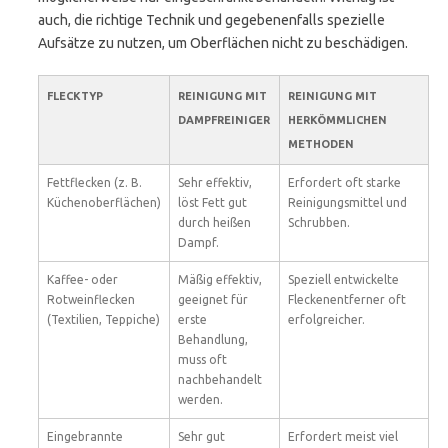
auch, die richtige Technik und gegebenenfalls spezielle
Aufsätze zu nutzen, um Oberflächen nicht zu beschädigen.
FLECKTYP
REINIGUNG MIT
REINIGUNG MIT
DAMPFREINIGER
HERKÖMMLICHEN
METHODEN
Fettflecken (z. B.
Sehr effektiv,
Erfordert oft starke
Küchenoberflächen)
löst Fett gut
Reinigungsmittel und
durch heißen
Schrubben.
Dampf.
Kaffee- oder
Mäßig effektiv,
Speziell entwickelte
Rotweinflecken
geeignet für
Fleckenentferner oft
(Textilien, Teppiche)
erste
erfolgreicher.
Behandlung,
muss oft
nachbehandelt
werden.
Eingebrannte
Sehr gut
Erfordert meist viel