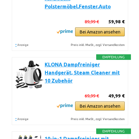
Polstermöbel,Fenster,Auto
89,99 €
59,98 €
Bei Amazon ansehen
*
Preis inkl. MwSt., zzgl. Versandkosten
Anzeige
EMPFEHLUNG
KLONA Dampfreiniger
Handgerät, Steam Cleaner mit
10 Zubehör
69,99 €
49,99 €
Bei Amazon ansehen
*
Preis inkl. MwSt., zzgl. Versandkosten
Anzeige
EMPFEHLUNG
10-in-1 Dampfreiniger mit