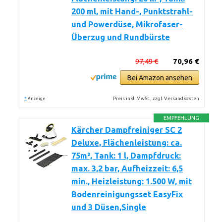
200 ml, mit Hand-, Punktstrahl-
und Powerdüse, Mikrofaser-
Überzug und Rundbürste
97,49 €
70,96 €
Bei Amazon ansehen
*
Preis inkl. MwSt., zzgl. Versandkosten
Anzeige
EMPFEHLUNG
Kärcher Dampfreiniger SC 2
Deluxe, Flächenleistung: ca.
75m², Tank: 1 l, Dampfdruck:
max. 3,2 bar, Aufheizzeit: 6,5
min., Heizleistung: 1.500 W, mit
Bodenreinigungsset EasyFix
und 3 Düsen,Single