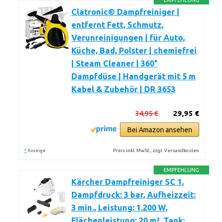
EMPFEHLUNG
Clatronic® Dampfreiniger |
entfernt Fett, Schmutz,
Verunreinigungen | für Auto,
Küche, Bad, Polster | chemiefrei
| Steam Cleaner | 360°
Dampfdüse | Handgerät mit 5 m
Kabel & Zubehör | DR 3653
34,95 €
29,95 €
Bei Amazon ansehen
*
Preis inkl. MwSt., zzgl. Versandkosten
Anzeige
EMPFEHLUNG
Kärcher Dampfreiniger SC 1,
Dampfdruck: 3 bar, Aufheizzeit:
3 min., Leistung: 1.200 W,
Flächenleistung: 20 m², Tank: