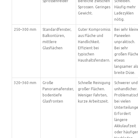
Sprossenfelder
Bereiche zwischen
Scheiben.
Sprossen. Geringes
Häufig mehr
Gewicht.
Ladezyklen
nötig.
250–300 mm
Standardfenster,
Guter Kompromiss
Bei sehr klein
Balkontüren,
aus Fläche und
Paneelen
mittlere
Handlichkeit.
unpraktisch.
Glasflächen
Effizient bei
Bei sehr
typischen
großen Fläch
Haushaltsfenstern.
etwas
langsamer als
breite Düse.
320–360 mm
Große
Schnelle Reinigung
Schwerer und
Panoramafenster,
großer Flächen.
unhandlicher.
bodentiefe
Weniger Fahrten,
Problematisc
Glasfronten
kurze Arbeitszeit.
bei vielen
Unterteilunge
Erfordert
längere
Akkulaufzeit
oder häufige