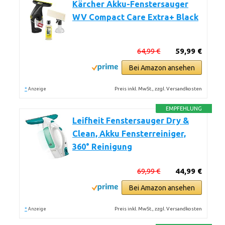
Kärcher Akku-Fenstersauger
WV Compact Care Extra+ Black
64,99 €
59,99 €
Bei Amazon ansehen
*
Preis inkl. MwSt., zzgl. Versandkosten
Anzeige
EMPFEHLUNG
Leifheit Fenstersauger Dry &
Clean, Akku Fensterreiniger,
360° Reinigung
69,99 €
44,99 €
Bei Amazon ansehen
*
Preis inkl. MwSt., zzgl. Versandkosten
Anzeige