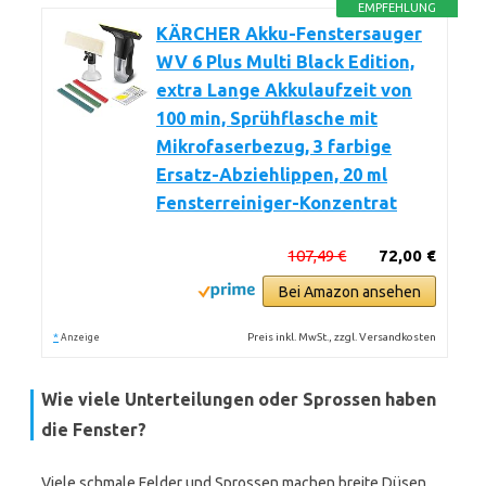
EMPFEHLUNG
KÄRCHER Akku-Fenstersauger
WV 6 Plus Multi Black Edition,
extra Lange Akkulaufzeit von
100 min, Sprühflasche mit
Mikrofaserbezug, 3 farbige
Ersatz-Abziehlippen, 20 ml
Fensterreiniger-Konzentrat
107,49 €
72,00 €
Bei Amazon ansehen
*
Preis inkl. MwSt., zzgl. Versandkosten
Anzeige
Wie viele Unterteilungen oder Sprossen haben
die Fenster?
Viele schmale Felder und Sprossen machen breite Düsen