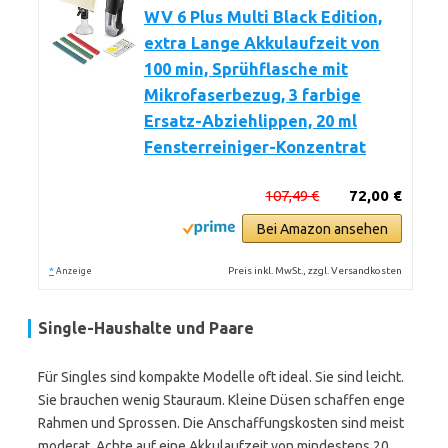
WV 6 Plus Multi Black Edition,
extra Lange Akkulaufzeit von
100 min, Sprühflasche mit
Mikrofaserbezug, 3 farbige
Ersatz-Abziehlippen, 20 ml
Fensterreiniger-Konzentrat
107,49 €
72,00 €
Bei Amazon ansehen
*
Preis inkl. MwSt., zzgl. Versandkosten
Anzeige
Single-Haushalte und Paare
Für Singles sind kompakte Modelle oft ideal. Sie sind leicht.
Sie brauchen wenig Stauraum. Kleine Düsen schaffen enge
Rahmen und Sprossen. Die Anschaffungskosten sind meist
moderat. Achte auf eine Akkulaufzeit von mindestens 20