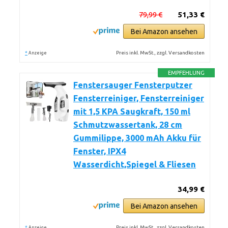
79,99 €
51,33 €
Bei Amazon ansehen
*
Preis inkl. MwSt., zzgl. Versandkosten
Anzeige
EMPFEHLUNG
Fenstersauger Fensterputzer
Fensterreiniger, Fensterreiniger
mit 1,5 KPA Saugkraft, 150 ml
Schmutzwassertank, 28 cm
Gummilippe, 3000 mAh Akku für
Fenster, IPX4
Wasserdicht,Spiegel & Fliesen
34,99 €
Bei Amazon ansehen
*
Preis inkl. MwSt., zzgl. Versandkosten
Anzeige