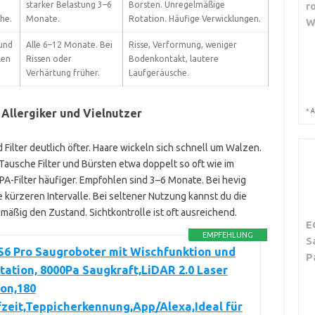
starker Belastung 3–6
Borsten. Unregelmäßige
r
he.
Monate.
Rotation. Häufige Verwicklungen.
W
und
Alle 6–12 Monate. Bei
Risse, Verformung, weniger
len
Rissen oder
Bodenkontakt, lautere
Verhärtung früher.
Laufgeräusche.
 Allergiker und Vielnutzer
*
A
Filter deutlich öfter. Haare wickeln sich schnell um Walzen.
ausche Filter und Bürsten etwa doppelt so oft wie im
EPA-Filter häufiger. Empfohlen sind 3–6 Monate. Bei hevig
e kürzeren Intervalle. Bei seltener Nutzung kannst du die
elmäßig den Zustand. Sichtkontrolle ist oft ausreichend.
E
EMPFEHLUNG
S
6 Pro Saugroboter mit Wischfunktion und
P
ation, 8000Pa Saugkraft,LiDAR 2.0 Laser
on,180
zeit,Teppicherkennung,App/Alexa,Ideal für