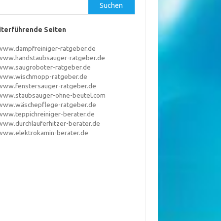
Suchen
terführende Seiten
www.dampfreiniger-ratgeber.de
www.handstaubsauger-ratgeber.de
www.saugroboter-ratgeber.de
www.wischmopp-ratgeber.de
www.fenstersauger-ratgeber.de
www.staubsauger-ohne-beutel.com
www.wäschepflege-ratgeber.de
www.teppichreiniger-berater.de
www.durchlauferhitzer-berater.de
www.elektrokamin-berater.de