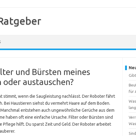
Ratgeber
G
Neu
ilter und Bürsten meines
Gibt
n oder austauschen?
Beu
für 
t stimmt, wenn die Saugleistung nachlässt. Der Roboter fährt
Was
ich. Bei Haustieren siehst du vermehrt Haare auf dem Boden.
lang
uf. Manchmal entstehen auch ungewöhnliche Gerüche aus dem
me haben oft eine einfache Ursache. Filter oder Bürsten sind
Verr
Wass
Pflege hilft. Du sparst Zeit und Geld. Der Roboter arbeitet
sauberer.
Sind