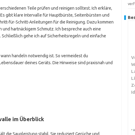
ver
 verschiedenen Teile prüfen und reinigen solltest. Ich erkläre,
Es gibt klare Intervalle für Hauptbürste, Seitenbürsten und
Bes
hritt-für-Schritt-Anleitungen für die Reinigung. Dazu kommen
n und hartnäckigem Schmutz. Ich bespreche auch eine
 Schließlich gehe ich auf Sicherheitsregeln und einfache
t, wann handeln notwendig ist. So vermeidest du
V
Lebensdauer deines Geräts. Die Hinweise sind praxisnah und
W
L
L
Z
I
alle im Überblick
*
A
hält die Saugleistung stabil. Sie reduziert Gerüche und