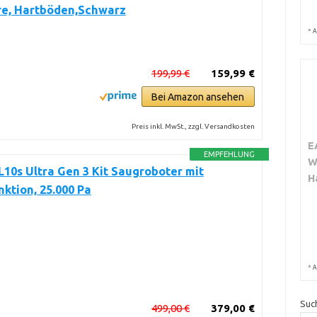
re, Hartböden,Schwarz
*
A
199,99 €
159,99 €
Bei Amazon ansehen
Preis inkl. MwSt., zzgl. Versandkosten
E
EMPFEHLUNG
W
10s Ultra Gen 3 Kit Saugroboter mit
H
ktion, 25.000 Pa
*
A
Suc
499,00 €
379,00 €