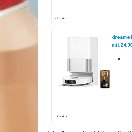
*
Anzeige
dreame L
mit 24.0
*
Anzeige