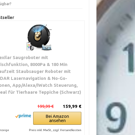
fügbar?
tseller
exilar Saugroboter mit
ischfunktion, 8000Pa & 180 Min
aufzeit Staubsauger Roboter mit
iDAR Lasernavigation & No-Go-
onen, App/Alexa/iWatch Steuerung,
deal für Tierhaare Teppiche (Schwarz)
199,99 €
159,99 €
Bei Amazon
ansehen
Preis inkl. MwSt., zzgl. Versandkosten
nzeige