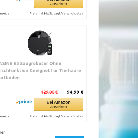
ansehen
Preis inkl. MwSt., zzgl. Versandkosten
nzeige
ASINE E3 Saugroboter Ohne
ischfunktion Geeignet für Tierhaare
artböden
129,00 €
94,99 €
Bei Amazon
ansehen
Preis inkl. MwSt., zzgl. Versandkosten
nzeige
hen