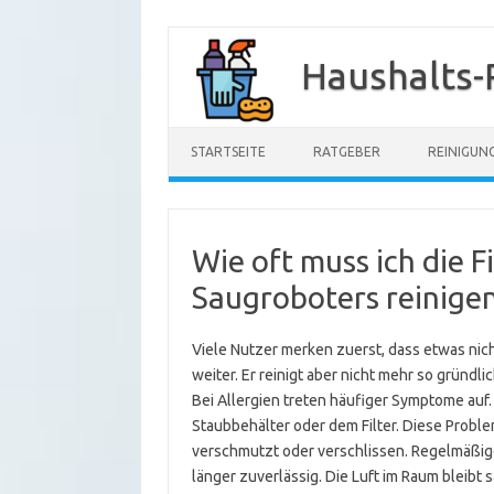
Zum
Inhalt
Haushalts-
springen
STARTSEITE
RATGEBER
REINIGUN
Wie oft muss ich die F
Saugroboters reinige
Viele Nutzer merken zuerst, dass etwas nich
weiter. Er reinigt aber nicht mehr so gründl
Bei Allergien treten häufiger Symptome a
Staubbehälter oder dem Filter. Diese Proble
verschmutzt oder verschlissen. Regelmäßige 
länger zuverlässig. Die Luft im Raum bleibt 