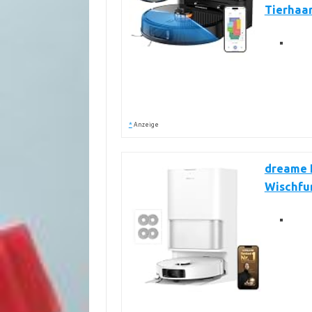
Tierhaa
*
Anzeige
dreame L
Wischfun