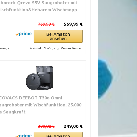
oborock Qrevo S5V Saugroboter mit
ischfunktion&Hebarem Wischmopp
769,99 €
569,99 €
Bei Amazon
ansehen
Preis inkl. MwSt., zzgl. Versandkosten
nzeige
COVACS DEEBOT T30e Omni
augroboter mit Wischfunktion, 25.000
a Saugkraft
399,00 €
249,00 €
Bei Amazon