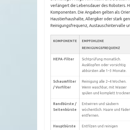
verlängert die Lebensdauer des Roboters. Hie
Komponenten. Die Angaben gelten als Orient
Haustierhaushalte, Allergiker oder stark ge
Reinigungsfrequenz, Austauschintervalle u
KOMPONENTE
EMPFOHLENE
REINIGUNGSFREQUENZ
HEPA-Filter
Sichtprüfung monatlich.
Ausklopfen oder vorsichtig
abbürsten alle 1–3 Monate.
Schaumfilter
Reinigung alle 2–4 Wochen.
/ Vorfilter
Wenn waschbar, mit Wasser
spülen und komplett trocknen
Randbürste /
Entwirren und säubern
Seitenbürste
wöchentlich. Haare und Fäde
entfernen.
Hauptbürste
Entfilzen und reinigen