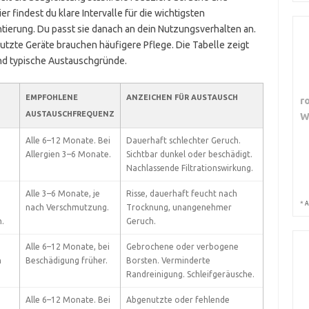
r findest du klare Intervalle für die wichtigsten
ierung. Du passt sie danach an dein Nutzungsverhalten an.
nutzte Geräte brauchen häufigere Pflege. Die Tabelle zeigt
nd typische Austauschgründe.
EMPFOHLENE
ANZEICHEN FÜR AUSTAUSCH
r
AUSTAUSCHFREQUENZ
W
Alle 6–12 Monate. Bei
Dauerhaft schlechter Geruch.
Allergien 3–6 Monate.
Sichtbar dunkel oder beschädigt.
Nachlassende Filtrationswirkung.
Alle 3–6 Monate, je
Risse, dauerhaft feucht nach
*
A
nach Verschmutzung.
Trocknung, unangenehmer
.
Geruch.
Alle 6–12 Monate, bei
Gebrochene oder verbogene
n
Beschädigung früher.
Borsten. Verminderte
Randreinigung. Schleifgeräusche.
Alle 6–12 Monate. Bei
Abgenutzte oder fehlende