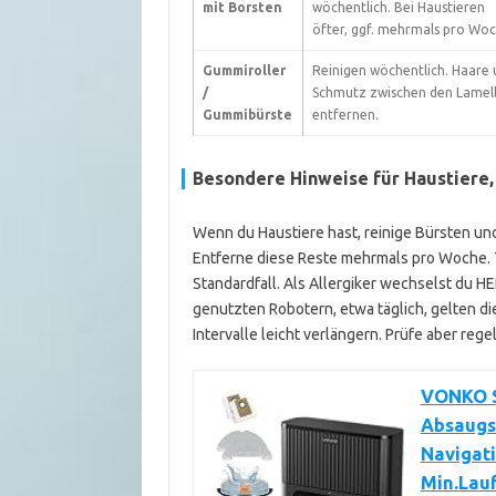
mit Borsten
wöchentlich. Bei Haustieren
öfter, ggf. mehrmals pro Woc
Gummiroller
Reinigen wöchentlich. Haare 
/
Schmutz zwischen den Lamel
Gummibürste
entfernen.
Besondere Hinweise für Haustiere,
Wenn du Haustiere hast, reinige Bürsten und 
Entferne diese Reste mehrmals pro Woche. T
Standardfall. Als Allergiker wechselst du H
genutzten Robotern, etwa täglich, gelten di
Intervalle leicht verlängern. Prüfe aber reg
VONKO S
Absaugst
Navigati
Min.Lauf