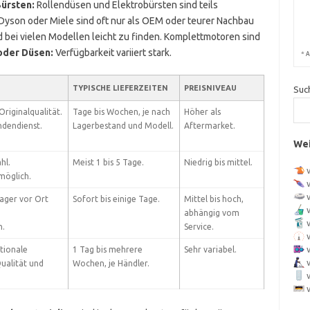
ürsten:
Rollendüsen und Elektrobürsten sind teils
 Dyson oder Miele sind oft nur als OEM oder teurer Nachbau
 bei vielen Modellen leicht zu finden. Komplettmotoren sind
oder Düsen:
Verfügbarkeit variiert stark.
*
A
TYPISCHE LIEFERZEITEN
PREISNIVEAU
Suc
riginalqualität.
Tage bis Wochen, je nach
Höher als
dendienst.
Lagerbestand und Modell.
Aftermarket.
Wei
hl.
Meist 1 bis 5 Tage.
Niedrig bis mittel.
möglich.
ager vor Ort
Sofort bis einige Tage.
Mittel bis hoch,
abhängig vom
n.
Service.
tionale
1 Tag bis mehrere
Sehr variabel.
ualität und
Wochen, je Händler.