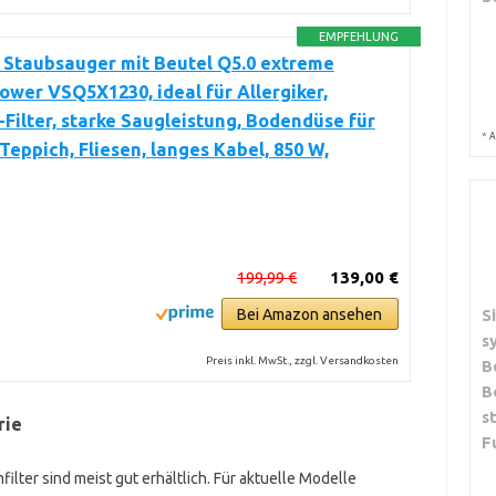
EMPFEHLUNG
 Staubsauger mit Beutel Q5.0 extreme
ower VSQ5X1230, ideal für Allergiker,
Filter, starke Saugleistung, Bodendüse für
*
A
 Teppich, Fliesen, langes Kabel, 850 W,
199,99 €
139,00 €
S
Bei Amazon ansehen
s
Preis inkl. MwSt., zzgl. Versandkosten
B
B
s
rie
F
lter sind meist gut erhältlich. Für aktuelle Modelle