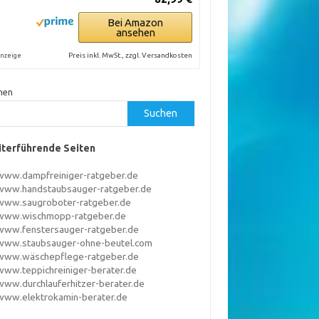
Bei Amazon
ansehen
Preis inkl. MwSt., zzgl. Versandkosten
nzeige
hen
Suchen
terführende Seiten
www.dampfreiniger-ratgeber.de
www.handstaubsauger-ratgeber.de
www.saugroboter-ratgeber.de
www.wischmopp-ratgeber.de
www.fenstersauger-ratgeber.de
www.staubsauger-ohne-beutel.com
www.wäschepflege-ratgeber.de
www.teppichreiniger-berater.de
www.durchlauferhitzer-berater.de
www.elektrokamin-berater.de