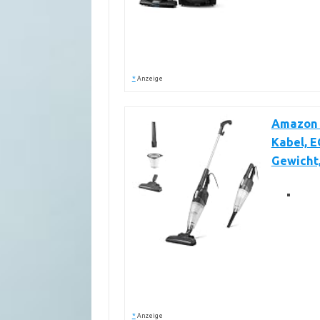
*
Anzeige
Amazon B
Kabel, E
Gewicht
*
Anzeige