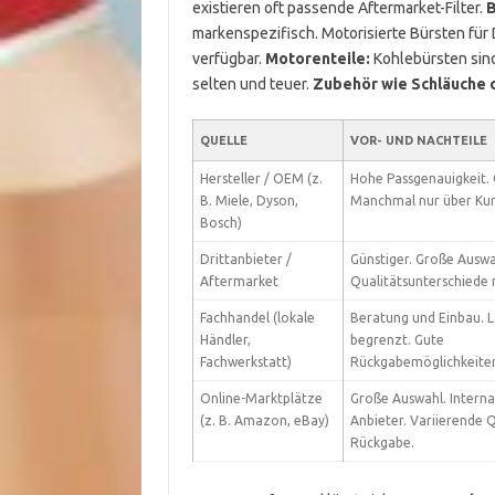
existieren oft passende Aftermarket-Filter.
B
markenspezifisch. Motorisierte Bürsten für
verfügbar.
Motorenteile:
Kohlebürsten sind
selten und teuer.
Zubehör wie Schläuche 
QUELLE
VOR- UND NACHTEILE
Hersteller / OEM (z.
Hohe Passgenauigkeit. O
B. Miele, Dyson,
Manchmal nur über Kun
Bosch)
Drittanbieter /
Günstiger. Große Auswa
Aftermarket
Qualitätsunterschiede 
Fachhandel (lokale
Beratung und Einbau. L
Händler,
begrenzt. Gute
Fachwerkstatt)
Rückgabemöglichkeite
Online-Marktplätze
Große Auswahl. Interna
(z. B. Amazon, eBay)
Anbieter. Variierende Q
Rückgabe.