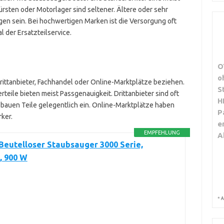
bürsten oder Motorlager sind seltener. Ältere oder sehr
en sein. Bei hochwertigen Marken ist die Versorgung oft
 der Ersatzteilservice.
O
o
Drittanbieter, Fachhandel oder Online-Marktplätze beziehen.
S
rteile bieten meist Passgenauigkeit. Drittanbieter sind oft
H
bauen Teile gelegentlich ein. Online-Marktplätze haben
P
rker.
e
EMPFEHLUNG
A
Beutelloser Staubsauger 3000 Serie,
, 900 W
*
A