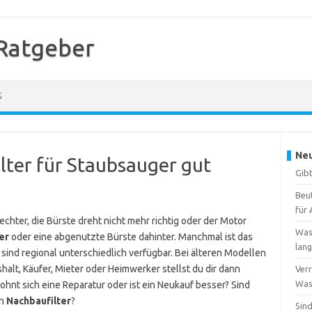
Ratgeber
G
Neu
ilter für Staubsauger gut
Gibt
Beu
für 
chter, die Bürste dreht nicht mehr richtig oder der Motor
Was
ter
oder eine abgenutzte Bürste dahinter. Manchmal ist das
lang
 sind regional unterschiedlich verfügbar. Bei älteren Modellen
alt, Käufer, Mieter oder Heimwerker stellst du dir dann
Verr
Wass
ohnt sich eine Reparatur oder ist ein Neukauf besser? Sind
en
Nachbaufilter
?
Sind