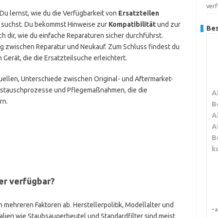
ver
. Du lernst, wie du die Verfügbarkeit von
Ersatzteilen
le suchst. Du bekommst Hinweise zur
Kompatibilität
und zur
Bes
h dir, wie du einfache Reparaturen sicher durchführst.
ng zwischen Reparatur und Neukauf. Zum Schluss findest du
erät, die die Ersatzteilsuche erleichtert.
ellen, Unterschiede zwischen Original- und Aftermarket-
 Austauschprozesse und Pflegemaßnahmen, die die
A
rn.
B
A
A
B
k
ter verfügbar?
n mehreren Faktoren ab. Herstellerpolitik, Modellalter und
*
A
ialien wie Staubsaugerbeutel und Standardfilter sind meist