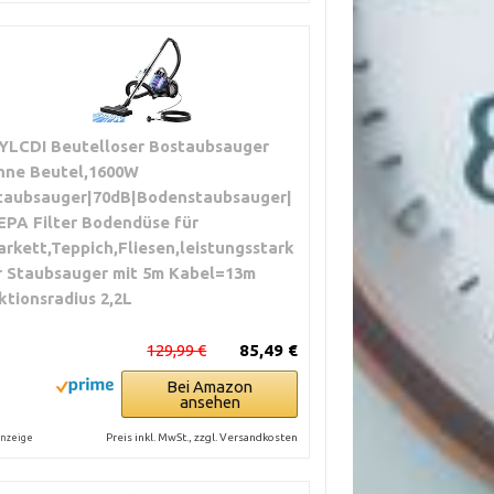
YLCDI Beutelloser Bostaubsauger
hne Beutel,1600W
taubsauger|70dB|Bodenstaubsauger|
EPA Filter Bodendüse für
arkett,Teppich,Fliesen,leistungsstark
r Staubsauger mit 5m Kabel=13m
ktionsradius 2,2L
129,99 €
85,49 €
Bei Amazon
ansehen
Preis inkl. MwSt., zzgl. Versandkosten
nzeige