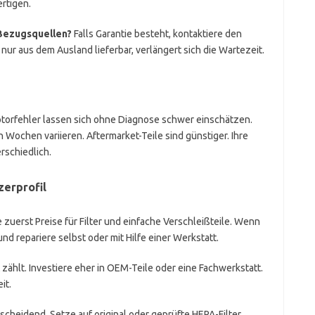
rtigen.
 Bezugsquellen?
Falls Garantie besteht, kontaktiere den
e nur aus dem Ausland lieferbar, verlängert sich die Wartezeit.
torfehler lassen sich ohne Diagnose schwer einschätzen.
Wochen variieren. Aftermarket-Teile sind günstiger. Ihre
rschiedlich.
erprofil
e zuerst Preise für Filter und einfache Verschleißteile. Wenn
und repariere selbst oder mit Hilfe einer Werkstatt.
t zählt. Investiere eher in OEM-Teile oder eine Fachwerkstatt.
it.
tscheidend. Setze auf original oder geprüfte HEPA-Filter.