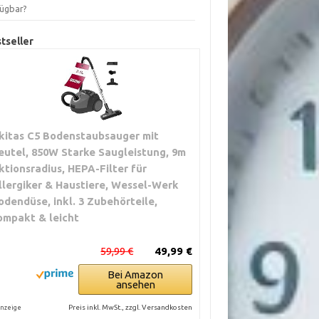
fügbar?
tseller
kitas C5 Bodenstaubsauger mit
eutel, 850W Starke Saugleistung, 9m
ktionsradius, HEPA-Filter für
llergiker & Haustiere, Wessel-Werk
odendüse, inkl. 3 Zubehörteile,
ompakt & leicht
59,99 €
49,99 €
Bei Amazon
ansehen
Preis inkl. MwSt., zzgl. Versandkosten
nzeige