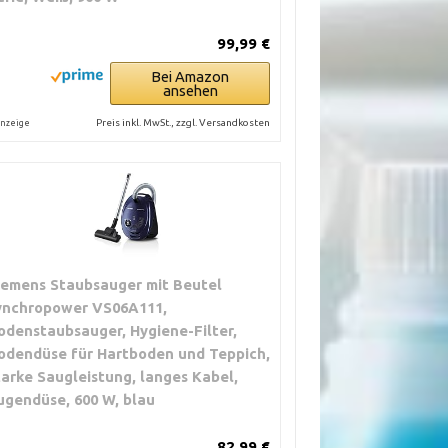
99,99 €
Bei Amazon
ansehen
Preis inkl. MwSt., zzgl. Versandkosten
nzeige
iemens Staubsauger mit Beutel
ynchropower VS06A111,
odenstaubsauger, Hygiene-Filter,
odendüse für Hartboden und Teppich,
tarke Saugleistung, langes Kabel,
ugendüse, 600 W, blau
82,99 €