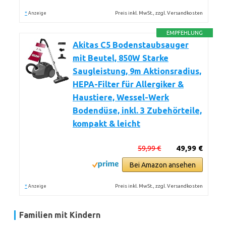
*
Preis inkl. MwSt., zzgl. Versandkosten
Anzeige
EMPFEHLUNG
Akitas C5 Bodenstaubsauger
mit Beutel, 850W Starke
Saugleistung, 9m Aktionsradius,
HEPA-Filter für Allergiker &
Haustiere, Wessel-Werk
Bodendüse, inkl. 3 Zubehörteile,
kompakt & leicht
59,99 €
49,99 €
Bei Amazon ansehen
*
Preis inkl. MwSt., zzgl. Versandkosten
Anzeige
Familien mit Kindern