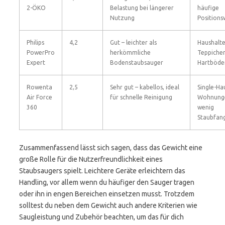
2-ÖKO
Belastung bei längerer
häufige
Nutzung
Positions
Philips
4,2
Gut – leichter als
Haushalte
PowerPro
herkömmliche
Teppiche
Expert
Bodenstaubsauger
Hartböde
Rowenta
2,5
Sehr gut – kabellos, ideal
Single-Ha
Air Force
für schnelle Reinigung
Wohnung
360
wenig
Staubfan
Zusammenfassend lässt sich sagen, dass das Gewicht eine
große Rolle für die Nutzerfreundlichkeit eines
Staubsaugers spielt. Leichtere Geräte erleichtern das
Handling, vor allem wenn du häufiger den Sauger tragen
oder ihn in engen Bereichen einsetzen musst. Trotzdem
solltest du neben dem Gewicht auch andere Kriterien wie
Saugleistung und Zubehör beachten, um das für dich