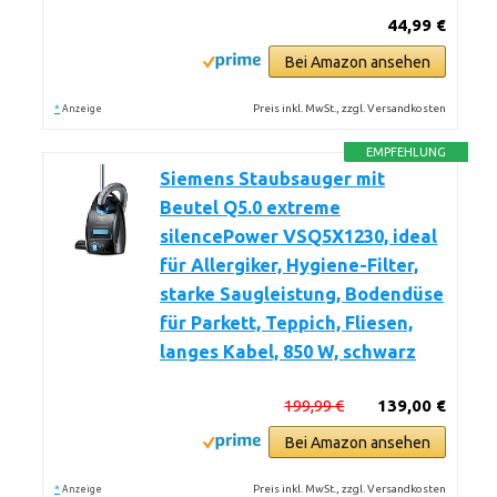
44,99 €
Bei Amazon ansehen
*
Preis inkl. MwSt., zzgl. Versandkosten
Anzeige
EMPFEHLUNG
Siemens Staubsauger mit
Beutel Q5.0 extreme
silencePower VSQ5X1230, ideal
für Allergiker, Hygiene-Filter,
starke Saugleistung, Bodendüse
für Parkett, Teppich, Fliesen,
langes Kabel, 850 W, schwarz
199,99 €
139,00 €
Bei Amazon ansehen
*
Preis inkl. MwSt., zzgl. Versandkosten
Anzeige