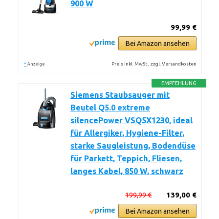
900 W
99,99 €
Bei Amazon ansehen
*
Preis inkl. MwSt., zzgl. Versandkosten
Anzeige
EMPFEHLUNG
Siemens Staubsauger mit
Beutel Q5.0 extreme
silencePower VSQ5X1230, ideal
für Allergiker, Hygiene-Filter,
starke Saugleistung, Bodendüse
für Parkett, Teppich, Fliesen,
langes Kabel, 850 W, schwarz
199,99 €
139,00 €
Bei Amazon ansehen