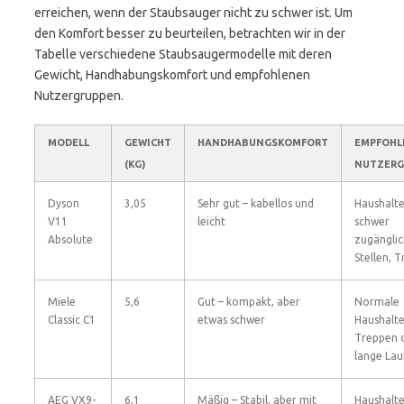
erreichen, wenn der Staubsauger nicht zu schwer ist. Um
den Komfort besser zu beurteilen, betrachten wir in der
Tabelle verschiedene Staubsaugermodelle mit deren
Gewicht, Handhabungskomfort und empfohlenen
Nutzergruppen.
MODELL
GEWICHT
HANDHABUNGSKOMFORT
EMPFOHL
(KG)
NUTZERG
Dyson
3,05
Sehr gut – kabellos und
Haushalte
V11
leicht
schwer
Absolute
zugängli
Stellen, 
Miele
5,6
Gut – kompakt, aber
Normale
Classic C1
etwas schwer
Haushalte
Treppen 
lange La
AEG VX9-
6,1
Mäßig – Stabil, aber mit
Haushalt