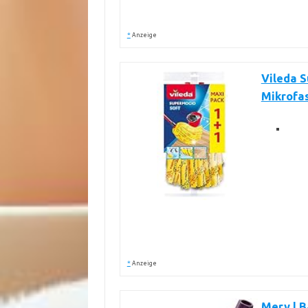
*
Anzeige
Vileda 
Mikrofas
*
Anzeige
Mery | 