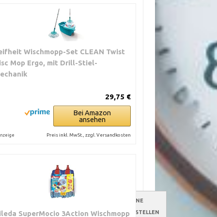
eifheit Wischmopp-Set CLEAN Twist
isc Mop Ergo, mit Drill-Stiel-
echanik
29,75 €
Bei Amazon
ansehen
Preis inkl. MwSt., zzgl. Versandkosten
nzeige
EAUFWAND
BESTE
EMPFOHLENE
EINSATZBEREICHE
VERKAUFSSTELLEN
ileda SuperMocio 3Action Wischmopp