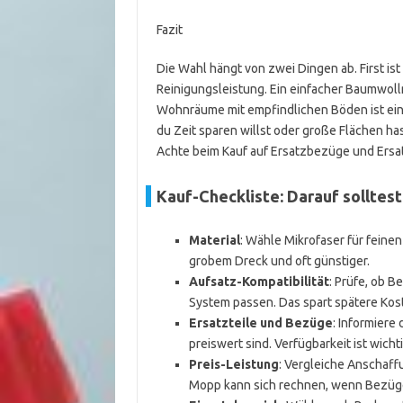
Fazit
Die Wahl hängt von zwei Dingen ab. First i
Reinigungsleistung. Ein einfacher Baumwoll
Wohnräume mit empfindlichen Böden ist ein
du Zeit sparen willst oder große Flächen ha
Achte beim Kauf auf Ersatzbezüge und Ersatz
Kauf-Checkliste: Darauf solltes
Material
: Wähle Mikrofaser für fein
grobem Dreck und oft günstiger.
Aufsatz-Kompatibilität
: Prüfe, ob B
System passen. Das spart spätere Kos
Ersatzteile und Bezüge
: Informiere
preiswert sind. Verfügbarkeit ist wicht
Preis-Leistung
: Vergleiche Anschaff
Mopp kann sich rechnen, wenn Bezüge 