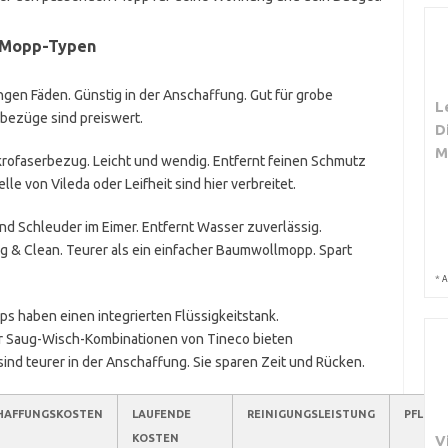
n Mopp-Typen
angen Fäden. Günstig in der Anschaffung. Gut für grobe
L
bezüge sind preiswert.
D
M
Mikrofaserbezug. Leicht und wendig. Entfernt feinen Schmutz
e von Vileda oder Leifheit sind hier verbreitet.
nd Schleuder im Eimer. Entfernt Wasser zuverlässig.
g & Clean. Teurer als ein einfacher Baumwollmopp. Spart
*
A
ps haben einen integrierten Flüssigkeitstank.
r Saug-Wisch-Kombinationen von Tineco bieten
ind teurer in der Anschaffung. Sie sparen Zeit und Rücken.
HAFFUNGSKOSTEN
LAUFENDE
REINIGUNGSLEISTUNG
PFLEG
KOSTEN
V