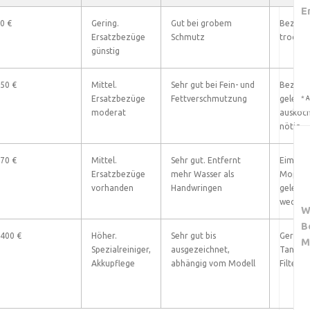
E
20 €
Gering.
Gut bei grobem
Bezug 
Ersatzbezüge
Schmutz
trockne
günstig
 50 €
Mittel.
Sehr gut bei Fein- und
Bezug w
Ersatzbezüge
Fettverschmutzung
gelegen
*
A
moderat
auskoch
nötig
 70 €
Mittel.
Sehr gut. Entfernt
Eimer e
Ersatzbezüge
mehr Wasser als
Mopp re
vorhanden
Handwringen
gelegen
wechse
W
B
 400 €
Höher.
Sehr gut bis
Gerät p
M
Spezialreiniger,
ausgezeichnet,
Tanks r
Akkupflege
abhängig vom Modell
Filter 