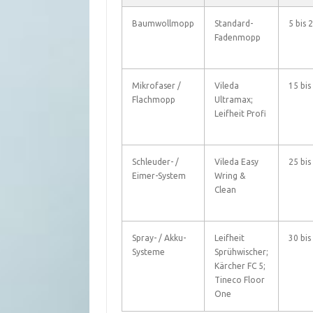
Baumwollmopp
Standard-
5 bis 
Fadenmopp
Mikrofaser /
Vileda
15 bis
Flachmopp
Ultramax;
Leifheit Profi
Schleuder- /
Vileda Easy
25 bis
Eimer-System
Wring &
Clean
Spray- / Akku-
Leifheit
30 bis
Systeme
Sprühwischer;
Kärcher FC 5;
Tineco Floor
One