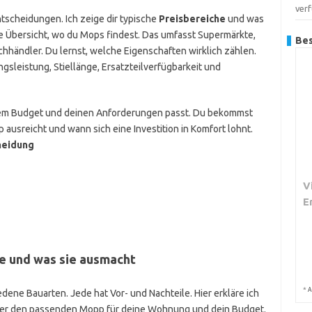
ver
ntscheidungen. Ich zeige dir typische
Preisbereiche
und was
e Übersicht, wo du Mops findest. Das umfasst Supermärkte,
Bes
hhändler. Du lernst, welche Eigenschaften wirklich zählen.
gsleistung, Stiellänge, Ersatzteilverfügbarkeit und
em Budget und deinen Anforderungen passt. Du bekommst
ausreicht und wann sich eine Investition in Komfort lohnt.
cheidung
V
E
e und was sie ausmacht
*
A
dene Bauarten. Jede hat Vor- und Nachteile. Hier erkläre ich
ller den passenden Mopp für deine Wohnung und dein Budget.