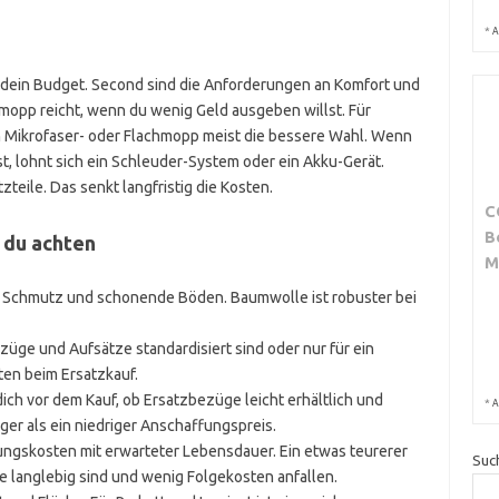
*
A
st dein Budget. Second sind die Anforderungen an Komfort und
mopp reicht, wenn du wenig Geld ausgeben willst. Für
 Mikrofaser- oder Flachmopp meist die bessere Wahl. Wenn
st, lohnt sich ein Schleuder-System oder ein Akku-Gerät.
teile. Das senkt langfristig die Kosten.
C
B
t du achten
M
en Schmutz und schonende Böden. Baumwolle ist robuster bei
ezüge und Aufsätze standardisiert sind oder nur für ein
ten beim Ersatzkauf.
 dich vor dem Kauf, ob Ersatzbezüge leicht erhältlich und
*
A
iger als ein niedriger Anschaffungspreis.
ungskosten mit erwarteter Lebensdauer. Ein etwas teurerer
Suc
langlebig sind und wenig Folgekosten anfallen.