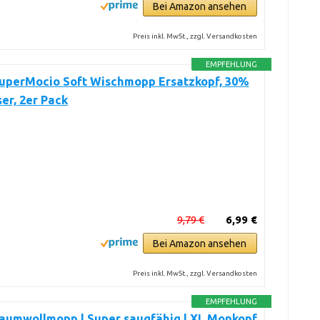
Bei Amazon ansehen
Preis inkl. MwSt., zzgl. Versandkosten
EMPFEHLUNG
SuperMocio Soft Wischmopp Ersatzkopf, 30%
er, 2er Pack
9,79 €
6,99 €
Bei Amazon ansehen
Preis inkl. MwSt., zzgl. Versandkosten
EMPFEHLUNG
Baumwollmopp | Super saugfähig | XL Mopkopf