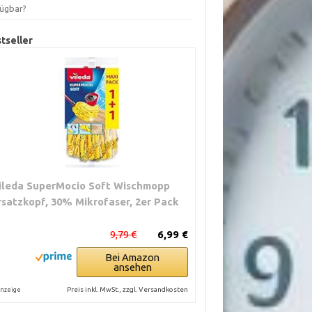
fügbar?
tseller
ileda SuperMocio Soft Wischmopp
rsatzkopf, 30% Mikrofaser, 2er Pack
9,79 €
6,99 €
Bei Amazon
ansehen
Preis inkl. MwSt., zzgl. Versandkosten
nzeige