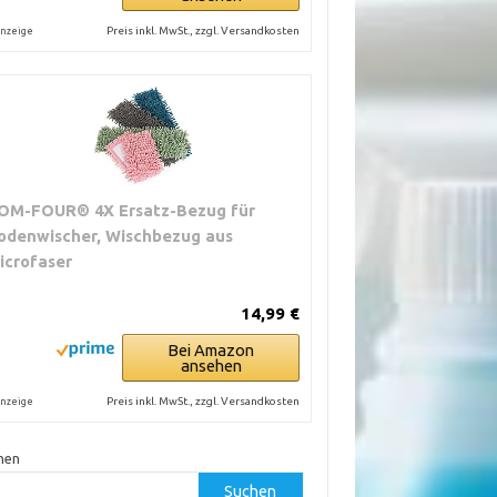
Preis inkl. MwSt., zzgl. Versandkosten
nzeige
OM-FOUR® 4X Ersatz-Bezug für
odenwischer, Wischbezug aus
icrofaser
14,99 €
Bei Amazon
ansehen
Preis inkl. MwSt., zzgl. Versandkosten
nzeige
hen
Suchen