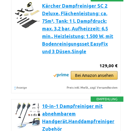
Kärcher Dampfreiniger SC 2
Deluxe, Flächenleistung: ca.
75m², Tank: 1 l, Dampfdruck:
max. 3,2 bar, Aufheizzeit: 6,5
min., Heizleistung: 1.500 W, mit
Bodenreinigungsset EasyFix
und 3 Düsen,Single
129,00 €
Bei Amazon ansehen
*
Preis inkl. MwSt., zzgl. Versandkosten
Anzeige
EMPFEHLUNG
10-in-1 Dampfreiniger mit
abnehmbarem
Handgerät,Handdampfreiniger
Zubehör