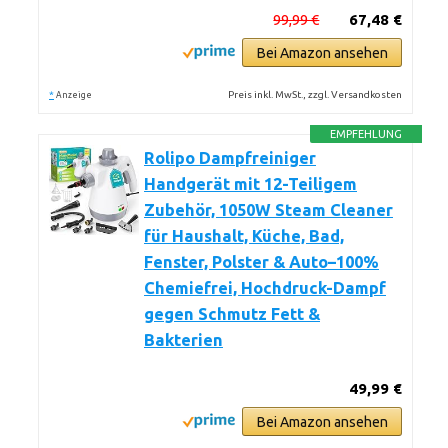
99,99 €
67,48 €
Bei Amazon ansehen
*
Preis inkl. MwSt., zzgl. Versandkosten
Anzeige
EMPFEHLUNG
Rolipo Dampfreiniger
Handgerät mit 12-Teiligem
Zubehör, 1050W Steam Cleaner
für Haushalt, Küche, Bad,
Fenster, Polster & Auto–100%
Chemiefrei, Hochdruck-Dampf
gegen Schmutz Fett &
Bakterien
49,99 €
Bei Amazon ansehen