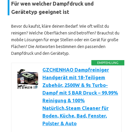
Für wen welcher Dampfdruck und
Gerätetyp geeignet ist
Bevor du kaufst, kläre deinen Bedarf. Wie oft willst du
reinigen? Welche Oberflächen sind betroffen? Brauchst du
mobile Lösungen für enge Stellen oder ein Gerät für große
Flächen? Die Antworten bestimmen den passenden
Dampfdruck und den Gerätetyp.
EMPFEHLUNG
GZCHENHAO Dampfreiniger
Handgerät mit 18-Teiligem
Zubehör, 2500W & 9s Turbo-
Dampf mit 5 BAR Druck – 99,99%
Reinigung & 100%
Natürlich,Steam Cleaner für
Boden, Küche, Bad, Fenster,
Polster & Auto