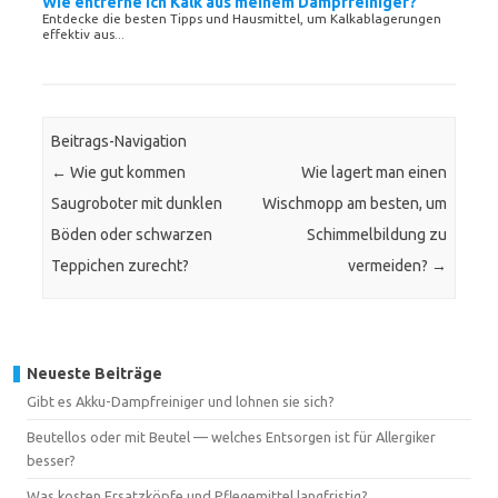
Wie entferne ich Kalk aus meinem Dampfreiniger?
Entdecke die besten Tipps und Hausmittel, um Kalkablagerungen
effektiv aus...
Beitrags-Navigation
←
Wie gut kommen
Wie lagert man einen
Saugroboter mit dunklen
Wischmopp am besten, um
Böden oder schwarzen
Schimmelbildung zu
Teppichen zurecht?
vermeiden?
→
Neueste Beiträge
Gibt es Akku-Dampfreiniger und lohnen sie sich?
Beutellos oder mit Beutel — welches Entsorgen ist für Allergiker
besser?
Was kosten Ersatzköpfe und Pflegemittel langfristig?