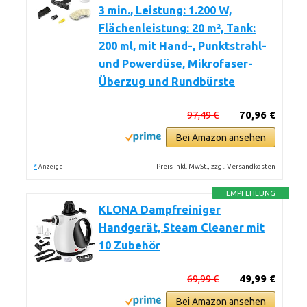
3 min., Leistung: 1.200 W,
Flächenleistung: 20 m², Tank:
200 ml, mit Hand-, Punktstrahl-
und Powerdüse, Mikrofaser-
Überzug und Rundbürste
97,49 €
70,96 €
Bei Amazon ansehen
*
Preis inkl. MwSt., zzgl. Versandkosten
Anzeige
EMPFEHLUNG
KLONA Dampfreiniger
Handgerät, Steam Cleaner mit
10 Zubehör
69,99 €
49,99 €
Bei Amazon ansehen