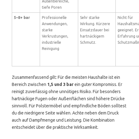
Außenbereiche,
tiefe Poren
5–8+ bar
Professionelle
Sehr starke
Nicht für
Anwendungen,
Wirkung. Kürzere
Haushaltsma
starke
Einsatzdauer bei
geeignet. E
Verkrustungen,
hartnäckigem
Erfahrung u
industrielle
Schmutz.
Schutzmaß
Reinigung
Zusammenfassend gilt: Für die meisten Haushalte ist ein
Bereich zwischen
1,5 und 3 bar
ein guter Kompromiss. Er
reinigt zuverlässig ohne unnötiges Risiko. Für besonders
hartnäckige Fugen oder Außenflächen sind höhere Drücke
sinnvoll. Für Polstermöbel und empfindliche Böden solltest
du die niedrigere Seite wählen. Achte neben dem Druck
auch auf Dampfmenge und Leistung. Die Kombination
entscheidet über die praktische Wirksamkeit.