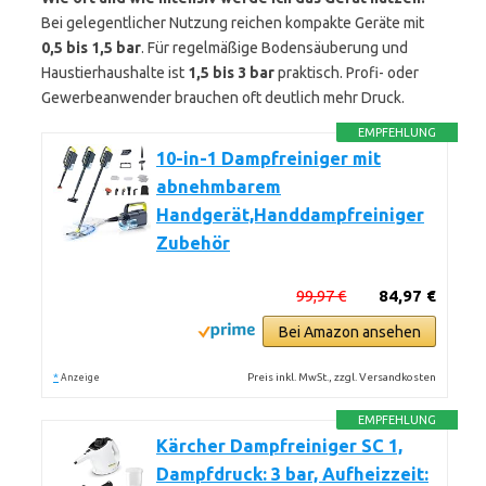
Bei gelegentlicher Nutzung reichen kompakte Geräte mit
0,5 bis 1,5 bar
. Für regelmäßige Bodensäuberung und
Haustierhaushalte ist
1,5 bis 3 bar
praktisch. Profi- oder
Gewerbeanwender brauchen oft deutlich mehr Druck.
EMPFEHLUNG
10-in-1 Dampfreiniger mit
abnehmbarem
Handgerät,Handdampfreiniger
Zubehör
99,97 €
84,97 €
Bei Amazon ansehen
*
Preis inkl. MwSt., zzgl. Versandkosten
Anzeige
EMPFEHLUNG
Kärcher Dampfreiniger SC 1,
Dampfdruck: 3 bar, Aufheizzeit: