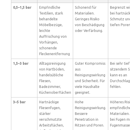
0,5–1,5 bar
Empfindliche
Schonend für
Begrenzt w
Textilien, stark
Materialien.
bei hartnäc
behandelte
Geringes Risiko
Schmutz und
Möbelbezüge,
von Beschädigung
tiefen Poren
leichte
oder Verfärbung.
Auffrischung von
Vorhängen,
schonende
Fleckenentfernung
1,5–3 bar
Alltagsreinigung
Guter Kompromiss
Bei sehr tief
von Hartböden,
aus
sitzendem 
handelsübliche
Reinigungswirkung
kann es an
Fliesen,
und Sicherheit. Für
Durchschlag
Badezimmer,
viele Haushalte
fehlen.
Küchenoberflächen
geeignet.
3–5 bar
Hartnäckige
Hohe
Höheres Risi
Fliesenfugen,
Reinigungswirkung.
empfindlich
stärker
Bessere
Materialien.
verschmutzte
Penetration in
bei Fugen mi
Arbeitsflächen,
Ritzen und Poren.
Fugenmasse