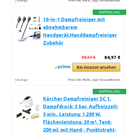
*
Preis inkl. MwSt., zzgl. Versandkosten
Anzeige
EMPFEHLUNG
10-in-1 Dampfreiniger mit
abnehmbarem
Handgerät,Handdampfreiniger
Zubehör
99,97 €
84,97 €
Bei Amazon ansehen
*
Preis inkl. MwSt., zzgl. Versandkosten
Anzeige
EMPFEHLUNG
Kärcher Dampfreiniger SC 1,
Dampfdruck: 3 bar, Aufheizzeit:
3 min., Leistung: 1.200 W,
Flächenleistung: 20 m², Tank:
200 ml, mit Hand-, Punktstrahl-