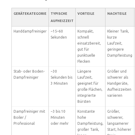
GERÄTEKATEGORIE
TYPISCHE
VORTEILE
NACHTEILE
AUFHEIZZEIT
Handdampfreiniger
~15–60
Kompakt,
Kleiner Tank,
Sekunden
schnell
kurze
einsatzbereit,
Laufzeit,
gut für
geringere
punktuelle
Dampfleistung
Flecken
Stab- oder Boden-
~30
Längere
Größer und
Dampfreiniger
Sekunden bis
Laufzeit,
schwerer als
3 Minuten
geeignet für
Handgeräte,
große Flächen,
Aufheizzeiten
integrierte
variieren
Bürsten
Dampfreiniger mit
~3 bis 10
Konstante
Größer,
Boiler /
Minuten
hohe
schwerer,
Professional
oder mehr
Dampfleistung,
langsamerer
großer Tank,
Start, höherer