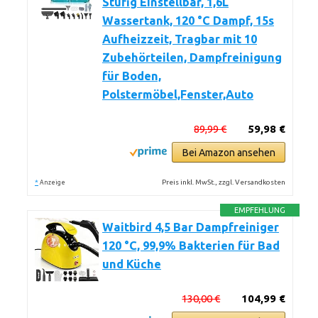
Stufig Einstellbar, 1,6L
Wassertank, 120 °C Dampf, 15s
Aufheizzeit, Tragbar mit 10
Zubehörteilen, Dampfreinigung
für Boden,
Polstermöbel,Fenster,Auto
89,99 €
59,98 €
Bei Amazon ansehen
*
Preis inkl. MwSt., zzgl. Versandkosten
Anzeige
EMPFEHLUNG
Waitbird 4,5 Bar Dampfreiniger
120 °C, 99,9% Bakterien für Bad
und Küche
130,00 €
104,99 €