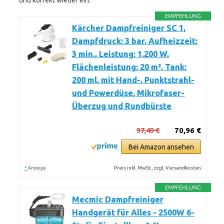
und korrekt wieder ein.
EMPFEHLUNG
Kärcher Dampfreiniger SC 1,
Dampfdruck: 3 bar, Aufheizzeit:
3 min., Leistung: 1.200 W,
Flächenleistung: 20 m², Tank:
200 ml, mit Hand-, Punktstrahl-
und Powerdüse, Mikrofaser-
Überzug und Rundbürste
97,49 €
70,96 €
Bei Amazon ansehen
*
Preis inkl. MwSt., zzgl. Versandkosten
Anzeige
EMPFEHLUNG
Mecmic Dampfreiniger
Handgerät für Alles - 2500W 6-