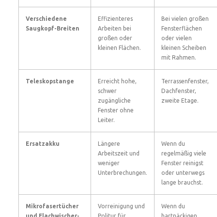
Verschiedene
Effizienteres
Bei vielen großen
Saugkopf-Breiten
Arbeiten bei
Fensterflächen
großen oder
oder vielen
kleinen Flächen.
kleinen Scheiben
mit Rahmen.
Teleskopstange
Erreicht hohe,
Terrassenfenster,
schwer
Dachfenster,
zugängliche
zweite Etage.
Fenster ohne
Leiter.
Ersatzakku
Längere
Wenn du
Arbeitszeit und
regelmäßig viele
weniger
Fenster reinigst
Unterbrechungen.
oder unterwegs
lange brauchst.
Mikrofasertücher
Vorreinigung und
Wenn du
und Flachwischer-
Politur für
hartnäckigen