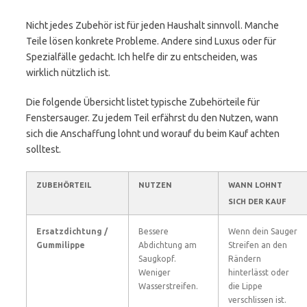
Nicht jedes Zubehör ist für jeden Haushalt sinnvoll. Manche
Teile lösen konkrete Probleme. Andere sind Luxus oder für
Spezialfälle gedacht. Ich helfe dir zu entscheiden, was
wirklich nützlich ist.
Die folgende Übersicht listet typische Zubehörteile für
Fenstersauger. Zu jedem Teil erfährst du den Nutzen, wann
sich die Anschaffung lohnt und worauf du beim Kauf achten
solltest.
ZUBEHÖRTEIL
NUTZEN
WANN LOHNT
SICH DER KAUF
Ersatzdichtung /
Bessere
Wenn dein Sauger
Gummilippe
Abdichtung am
Streifen an den
Saugkopf.
Rändern
Weniger
hinterlässt oder
Wasserstreifen.
die Lippe
verschlissen ist.