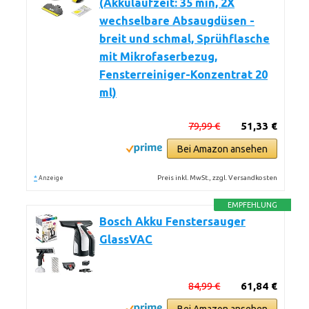
(Akkulaufzeit: 35 min, 2X
wechselbare Absaugdüsen -
breit und schmal, Sprühflasche
mit Mikrofaserbezug,
Fensterreiniger-Konzentrat 20
ml)
79,99 €
51,33 €
Bei Amazon ansehen
*
Preis inkl. MwSt., zzgl. Versandkosten
Anzeige
EMPFEHLUNG
Bosch Akku Fenstersauger
GlassVAC
84,99 €
61,84 €