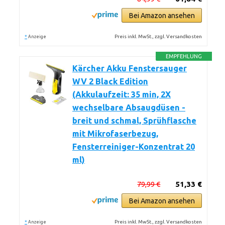
Bei Amazon ansehen
*
Preis inkl. MwSt., zzgl. Versandkosten
Anzeige
EMPFEHLUNG
Kärcher Akku Fenstersauger
WV 2 Black Edition
(Akkulaufzeit: 35 min, 2X
wechselbare Absaugdüsen -
breit und schmal, Sprühflasche
mit Mikrofaserbezug,
Fensterreiniger-Konzentrat 20
ml)
79,99 €
51,33 €
Bei Amazon ansehen
*
Preis inkl. MwSt., zzgl. Versandkosten
Anzeige