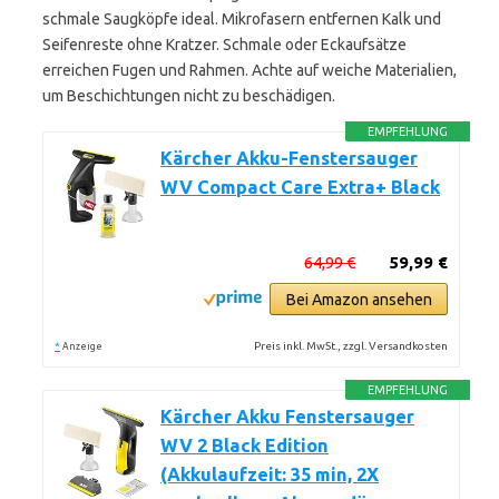
schmale Saugköpfe ideal. Mikrofasern entfernen Kalk und
Seifenreste ohne Kratzer. Schmale oder Eckaufsätze
erreichen Fugen und Rahmen. Achte auf weiche Materialien,
um Beschichtungen nicht zu beschädigen.
EMPFEHLUNG
Kärcher Akku-Fenstersauger
WV Compact Care Extra+ Black
64,99 €
59,99 €
Bei Amazon ansehen
*
Preis inkl. MwSt., zzgl. Versandkosten
Anzeige
EMPFEHLUNG
Kärcher Akku Fenstersauger
WV 2 Black Edition
(Akkulaufzeit: 35 min, 2X