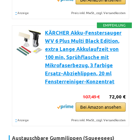
Bei Amazon ansehen
*
Preis inkl. MwSt., zzgl. Versandkosten
Anzeige
EMPFEHLUNG
KÄRCHER Akku-Fenstersauger
WV 6 Plus Multi Black Edition,
extra Lange Akkulaufzeit von
100 min, Sprühflasche mit
Mikrofaserbezug, 3 farbige
Ersatz-Abziehlippen, 20 ml
Fensterreiniger-Konzentrat
107,49 €
72,00 €
Bei Amazon ansehen
*
Preis inkl. MwSt., zzgl. Versandkosten
Anzeige
Austauschbare Gummilippen (Squeegees)