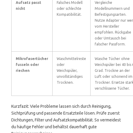
Aufsatz passt
Falsches Modell
Vergleiche
nicht
oder schlechte
Modellnummern und
Kompatibilität.
Befestigungsarten.
Nutze Adapter nur we
vom Hersteller
empfohlen. Rückgabe
oder Umtausch bei
falscher Passform.
Mikrofasertücher
Waschmittelreste
Wasche Tücher ohne
fusseln oder
oder
Weichspüler bei 40 bis 
riechen
Weichspüler,
Grad. Trockne an der
unvollständiges
Luft oder schonend im
Trocknen.
Trockner. Ersetze star
verschlissene Tücher.
Kurzfazit: Viele Probleme lassen sich durch Reinigung,
Sichtprüfung und passende Ersatzteile lösen. Prüfe zuerst
Dichtungen, Filter und Aufsatzkompatibilität. So vermeidest
du häufige Fehler und behältst dauerhaft gute