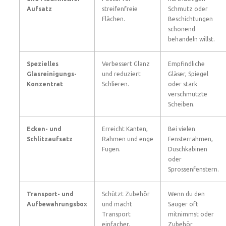
Aufsatz
streifenfreie
Schmutz oder
Flächen.
Beschichtungen
schonend
behandeln willst.
Spezielles
Verbessert Glanz
Empfindliche
Glasreinigungs-
und reduziert
Gläser, Spiegel
Konzentrat
Schlieren.
oder stark
verschmutzte
Scheiben.
Ecken- und
Erreicht Kanten,
Bei vielen
Schlitzaufsatz
Rahmen und enge
Fensterrahmen,
Fugen.
Duschkabinen
oder
Sprossenfenstern.
Transport- und
Schützt Zubehör
Wenn du den
Aufbewahrungsbox
und macht
Sauger oft
Transport
mitnimmst oder
einfacher.
Zubehör