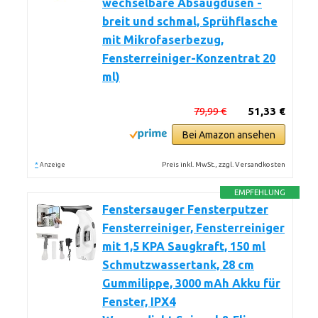
wechselbare Absaugdüsen -
breit und schmal, Sprühflasche
mit Mikrofaserbezug,
Fensterreiniger-Konzentrat 20
ml)
79,99 €
51,33 €
Bei Amazon ansehen
*
Preis inkl. MwSt., zzgl. Versandkosten
Anzeige
EMPFEHLUNG
Fenstersauger Fensterputzer
Fensterreiniger, Fensterreiniger
mit 1,5 KPA Saugkraft, 150 ml
Schmutzwassertank, 28 cm
Gummilippe, 3000 mAh Akku für
Fenster, IPX4