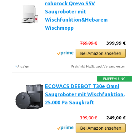
roborock Qrevo S5V
Saugroboter mit
Wischfunktion&Hebarem
Wischmopp
769,99 €
399,99 €
Bei Amazon ansehen
*
Preis inkl. MwSt., zzgl. Versandkosten
Anzeige
EMPFEHLUNG
ECOVACS DEEBOT T30e Omni
Saugroboter mit Wischfunktion,
25.000 Pa Saugkraft
399,00 €
249,00 €
Bei Amazon ansehen