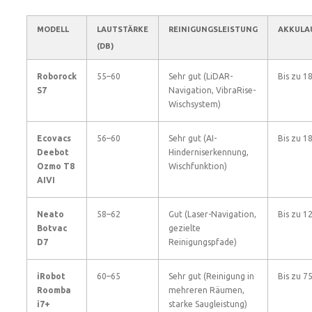
MODELL
LAUTSTÄRKE
REINIGUNGSLEISTUNG
AKKULA
(DB)
Roborock
55–60
Sehr gut (LiDAR-
Bis zu 1
S7
Navigation, VibraRise-
Wischsystem)
Ecovacs
56–60
Sehr gut (AI-
Bis zu 1
Deebot
Hinderniserkennung,
Ozmo T8
Wischfunktion)
AIVI
Neato
58–62
Gut (Laser-Navigation,
Bis zu 1
Botvac
gezielte
D7
Reinigungspfade)
iRobot
60–65
Sehr gut (Reinigung in
Bis zu 7
Roomba
mehreren Räumen,
i7+
starke Saugleistung)