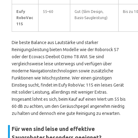
Eufy
55–60
Gut (Slim Design,
Bis zu 1
RoboVac
Basis-Saugleistung)
11S
Die beste Balance aus Lautstärke und starker
Reinigungsleistung bieten Modelle wie der Roborock S7
oder der Ecovacs Deebot Ozmo T8 AIVI. Sie sind
vergleichsweise leise unterwegs und verfügen über
moderne Navigationstechnologien sowie zusätzliche
Funktionen wie Wischsysteme. Wer einen günstigen
Einstieg sucht, findet im Eufy RoboVac 11S ein leises Gerät
mit solider Leistung, allerdings mit weniger Extras.
Insgesamt lohnt es sich, beim Kauf auf einen Wert um 55 bis
60 dB zu achten, um den Geräuschpegel angenehm niedrig
zu halten und dennoch eine gute Reinigung zu erwarten.
Für wen sind leise und effektive
Saugroboter besonders geeignet?