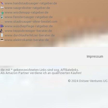
www.handstaubsauger-ratgeber.de
www.saugroboter-ratgeber.de
www.wischmopp-ratgeber.de
www.fenstersauger-ratgeber.de
www.staubsauger-ohne-beutel.com
www.wäschepflege-ratgeber.de
www.teppichreiniger-berater.de
www.durchlauferhitzer-berater.de
www.elektrokamin-berater.de
Impressum
die mit * gekennzeichneten Links sind sog. Affiliatelinks.
Als Amazon-Partner verdiene ich an qualifizierten Käufen!
© 2024 Ostsee-Ventures UG