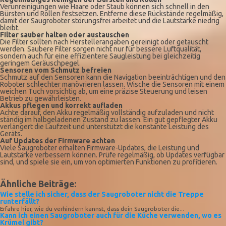
Verunreinigungen wie Haare oder Staub können sich schnell in den
Bürsten und Rollen festsetzen. Entferne diese Rückstände regelmäßig,
damit der Saugroboter störungsfrei arbeitet und die Lautstärke niedrig
bleibt.
Filter sauber halten oder austauschen
Die Filter sollten nach Herstellerangaben gereinigt oder getauscht
werden. Saubere Filter sorgen nicht nur für bessere Luftqualität,
sondern auch für eine effizientere Saugleistung bei gleichzeitig
geringem Geräuschpegel.
Sensoren vom Schmutz befreien
Schmutz auf den Sensoren kann die Navigation beeinträchtigen und den
Roboter schlechter manövrieren lassen. Wische die Sensoren mit einem
weichen Tuch vorsichtig ab, um eine präzise Steuerung und leisen
Betrieb zu gewährleisten.
Akkus pflegen und korrekt aufladen
Achte darauf, den Akku regelmäßig vollständig aufzuladen und nicht
ständig im halbgeladenen Zustand zu lassen. Ein gut gepflegter Akku
verlängert die Laufzeit und unterstützt die konstante Leistung des
Geräts.
Auf Updates der Firmware achten
Viele Saugroboter erhalten Firmware-Updates, die Leistung und
Lautstärke verbessern können. Prüfe regelmäßig, ob Updates verfügbar
sind, und spiele sie ein, um von optimierten Funktionen zu profitieren.
Ähnliche Beiträge:
Wie stelle ich sicher, dass der Saugroboter nicht die Treppe
runterfällt?
Erfahre hier, wie du verhindern kannst, dass dein Saugroboter die...
Kann ich einen Saugroboter auch für die Küche verwenden, wo es
Krümel gibt?