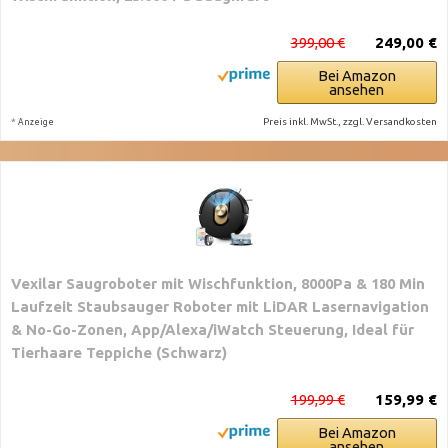
399,00 €
249,00 €
Bei Amazon
ansehen
*
Preis inkl. MwSt., zzgl. Versandkosten
Anzeige
Vexilar Saugroboter mit Wischfunktion, 8000Pa & 180 Min
Laufzeit Staubsauger Roboter mit LiDAR Lasernavigation
& No-Go-Zonen, App/Alexa/iWatch Steuerung, Ideal für
Tierhaare Teppiche (Schwarz)
199,99 €
159,99 €
Bei Amazon
ansehen