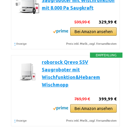
Saugroboter mit Wischfunktion
mit 8.000 Pa Saugkraft
599,99 €
329,99 €
Bei Amazon ansehen
*
Preis inkl. MwSt., zzgl. Versandkosten
Anzeige
EMPFEHLUNG
roborock Qrevo S5V
Saugroboter mit
Wischfunktion&Hebarem
Wischmopp
769,99 €
399,99 €
Bei Amazon ansehen
*
Preis inkl. MwSt., zzgl. Versandkosten
Anzeige