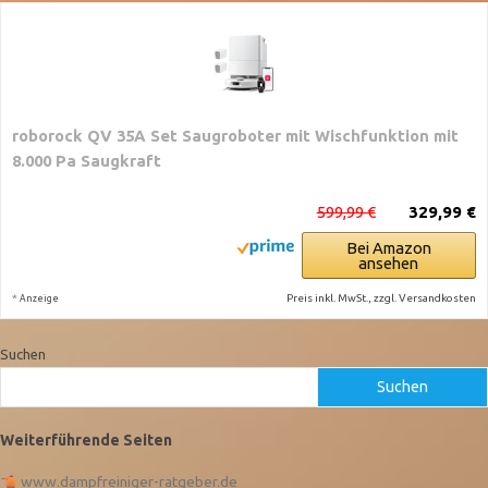
roborock QV 35A Set Saugroboter mit Wischfunktion mit
8.000 Pa Saugkraft
599,99 €
329,99 €
Bei Amazon
ansehen
*
Preis inkl. MwSt., zzgl. Versandkosten
Anzeige
Suchen
Suchen
Weiterführende Seiten
www.dampfreiniger-ratgeber.de