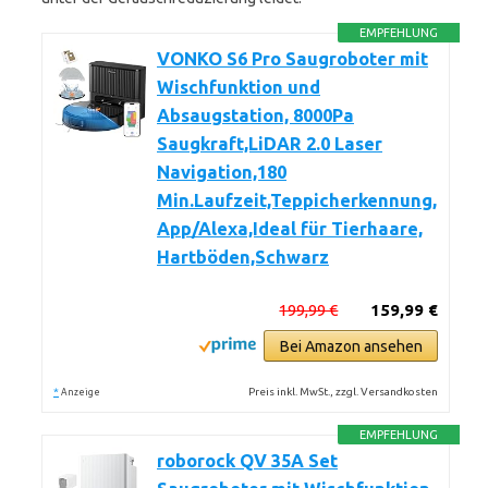
EMPFEHLUNG
VONKO S6 Pro Saugroboter mit
Wischfunktion und
Absaugstation, 8000Pa
Saugkraft,LiDAR 2.0 Laser
Navigation,180
Min.Laufzeit,Teppicherkennung,
App/Alexa,Ideal für Tierhaare,
Hartböden,Schwarz
199,99 €
159,99 €
Bei Amazon ansehen
*
Preis inkl. MwSt., zzgl. Versandkosten
Anzeige
EMPFEHLUNG
roborock QV 35A Set