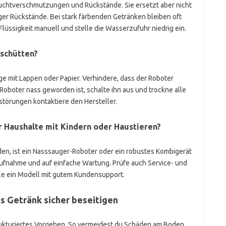
Feuchtverschmutzungen und Rückstände. Sie ersetzt aber nicht
er Rückstände. Bei stark färbenden Getränken bleiben oft
Flüssigkeit manuell und stelle die Wasserzufuhr niedrig ein.
schütten?
e mit Lappen oder Papier. Verhindere, dass der Roboter
 Roboter nass geworden ist, schalte ihn aus und trockne alle
sstörungen kontaktiere den Hersteller.
ür Haushalte mit Kindern oder Haustieren?
en, ist ein Nasssauger-Roboter oder ein robustes Kombigerät
aufnahme und auf einfache Wartung. Prüfe auch Service- und
le ein Modell mit gutem Kundensupport.
es Getränk sicher beseitigen
rukturiertes Vorgehen. So vermeidest du Schäden am Boden