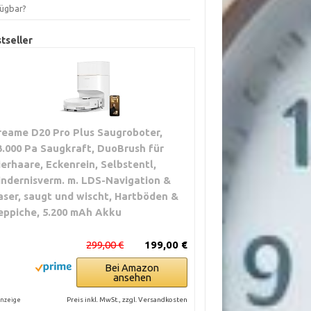
fügbar?
tseller
reame D20 Pro Plus Saugroboter,
3.000 Pa Saugkraft, DuoBrush für
ierhaare, Eckenrein, Selbstentl,
indernisverm. m. LDS-Navigation &
aser, saugt und wischt, Hartböden &
eppiche, 5.200 mAh Akku
299,00 €
199,00 €
Bei Amazon
ansehen
Preis inkl. MwSt., zzgl. Versandkosten
nzeige