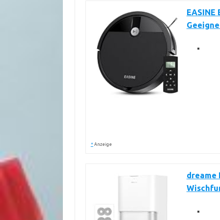
EASINE 
Geeigne
*
Anzeige
dreame L
Wischfun