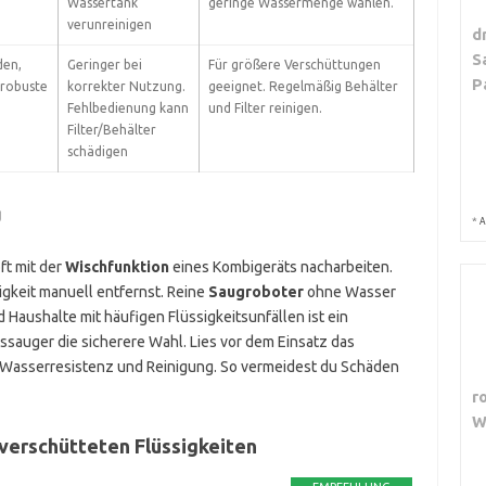
Wassertank
geringe Wassermenge wählen.
verunreinigen
d
S
den,
Geringer bei
Für größere Verschüttungen
P
 robuste
korrekter Nutzung.
geeignet. Regelmäßig Behälter
Fehlbedienung kann
und Filter reinigen.
Filter/Behälter
schädigen
g
*
A
ft mit der
Wischfunktion
eines Kombigeräts nacharbeiten.
sigkeit manuell entfernst. Reine
Saugroboter
ohne Wasser
 Haushalte mit häufigen Flüssigkeitsunfällen ist ein
sauger die sicherere Wahl. Lies vor dem Einsatz das
 Wasserresistenz und Reinigung. So vermeidest du Schäden
r
W
verschütteten Flüssigkeiten