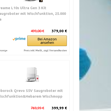
reame L10s Ultra Gen 3 Kit
augroboter mit Wischfunktion, 25.000
a
499,00 €
379,00 €
Bei Amazon
ansehen
Preis inkl. MwSt., zzgl. Versandkosten
nzeige
oborock Qrevo S5V Saugroboter mit
ischfunktion&Hebarem Wischmopp
769,99 €
399,99 €