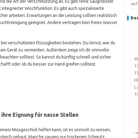
nd die Art der Verschmutzung an. Es gibt reine Saugroboter
ver
integrierter Wischfunktion. Es gibt auch spezialisierte
her arbeiten. Erwartungen an die Leistung sollten realistisch
Bes
euchtreinigung geeignet. Andere vertragen kein freies Wasser
n bei verschütteten Flüssigkeiten bestehen. Du lernst, wie du
am Gerät zu vermeiden. Außerdem zeige ich dir sinnvolle
beachten solltest. So kannst du künftig schnell und sicher
d
hafft oder ob du besser zur Hand greifen solltest.
1
T
H
L
T
ihre Eignung für nasse Stellen
einem Missgeschick helfen kann, ist es sinnvoll zu wissen,
*
A
nd gleich gebaut. Manche saugen nur trockenen Schmutz.