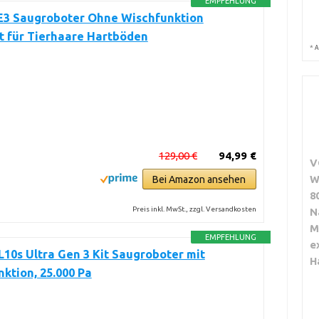
EMPFEHLUNG
E3 Saugroboter Ohne Wischfunktion
t für Tierhaare Hartböden
*
A
129,00 €
94,99 €
V
W
Bei Amazon ansehen
8
Preis inkl. MwSt., zzgl. Versandkosten
N
M
EMPFEHLUNG
e
10s Ultra Gen 3 Kit Saugroboter mit
H
ktion, 25.000 Pa