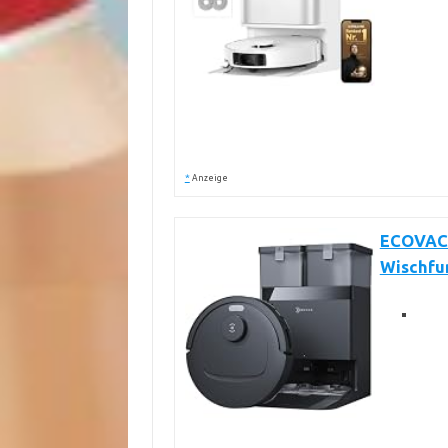
*
Anzeige
ECOVACS
Wischfun