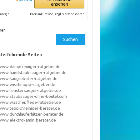
ansehen
Preis inkl. MwSt., zzgl. Versandkosten
nzeige
hen
Suchen
terführende Seiten
www.dampfreiniger-ratgeber.de
www.handstaubsauger-ratgeber.de
www.saugroboter-ratgeber.de
www.wischmopp-ratgeber.de
www.fenstersauger-ratgeber.de
www.staubsauger-ohne-beutel.com
www.wäschepflege-ratgeber.de
www.teppichreiniger-berater.de
www.durchlauferhitzer-berater.de
www.elektrokamin-berater.de