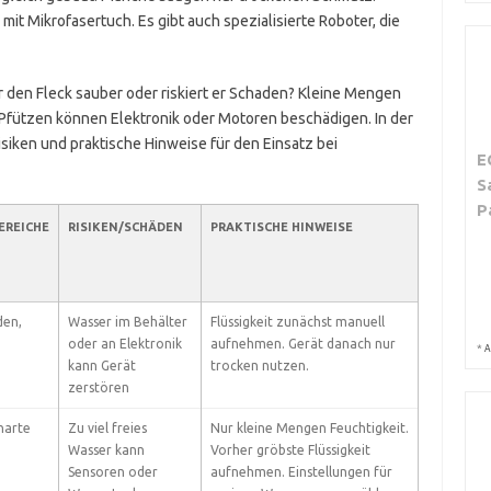
mit Mikrofasertuch. Es gibt auch spezialisierte Roboter, die
r den Fleck sauber oder riskiert er Schaden? Kleine Mengen
e Pfützen können Elektronik oder Motoren beschädigen. In der
isiken und praktische Hinweise für den Einsatz bei
E
S
P
EREICHE
RISIKEN/SCHÄDEN
PRAKTISCHE HINWEISE
den,
Wasser im Behälter
Flüssigkeit zunächst manuell
oder an Elektronik
aufnehmen. Gerät danach nur
*
A
kann Gerät
trocken nutzen.
zerstören
harte
Zu viel freies
Nur kleine Mengen Feuchtigkeit.
Wasser kann
Vorher gröbste Flüssigkeit
Sensoren oder
aufnehmen. Einstellungen für