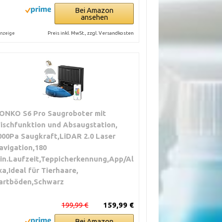
Bei Amazon
ansehen
Preis inkl. MwSt., zzgl. Versandkosten
nzeige
ONKO S6 Pro Saugroboter mit
ischfunktion und Absaugstation,
000Pa Saugkraft,LiDAR 2.0 Laser
avigation,180
in.Laufzeit,Teppicherkennung,App/Al
xa,Ideal für Tierhaare,
artböden,Schwarz
199,99 €
159,99 €
Bei Amazon