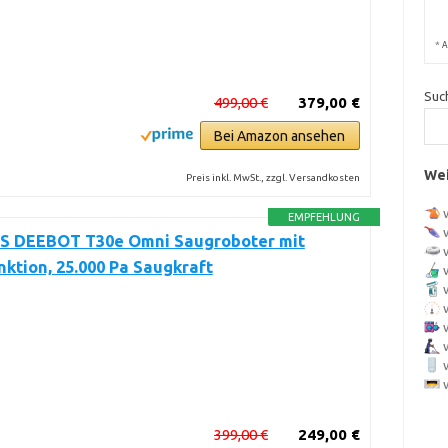
*
A
Suc
499,00 €
379,00 €
Bei Amazon ansehen
Wei
Preis inkl. MwSt., zzgl. Versandkosten
EMPFEHLUNG
 DEEBOT T30e Omni Saugroboter mit
ktion, 25.000 Pa Saugkraft
399,00 €
249,00 €