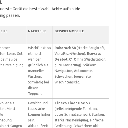
l.
teuerste Gerät die beste Wahl. Achte auf solide
ung passen.
EILE
NACHTEILE
BEISPIELMODELLE
nomes
Wischfunktion
Roborock S8
(starke Saugkraft,
ten. Leise. Gut
ist meist
VibraRise-Wischen).
Ecovacs
regelmäßige
weniger
Deebot X1 Omni
(Wischstation,
haltsreinigung.
gründlich als
gute Kartierung). Stärken:
manuelles
Navigation, Autonomie.
Wischen.
Schwächen: begrenzte
Schwierig bei
Wischintensität.
dicken
Teppichen.
voller als
Gewicht und
Tineco Floor One S3
er. Meist
Lautstärke
(selbstreinigende Funktion,
ble
können höher
guter Schmutzsensor). Stärken:
habung.
sein.
starke Nassreinigung, einfache
iniert Saugen
Akkulaufzeit
Bedienung. Schwächen: Akku-