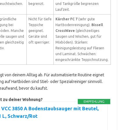
Feuchtwischen.
begrenzt.
und Tankgröße begrenzen
Laufzeit.
gründliche
Nicht für tiefe
Kärcher FC 7
(sehr gute
gung bei
Teppiche
Hartbodenreinigung).
Bissell
böden. Manche
geeignet.
CrossWave
(gleichzeitiges
lle saugen und
Geräte sind
Saugen und Wischen, gut für
en gleichzeitig
oft sperriger.
Mixböden). Stärken:
tiv.
Reinigungsleistung auf Fliesen
und Laminat. Schwächen:
eingeschränkte Teppichnutzung.
 von deinem Alltag ab. Für automatisierte Routine eignet
ng auf Hartböden sind Stiel- oder Spezialreiniger sinnvoll.
eaufwand, bevor du kaufst.
ät zu deiner Wohnung?
EMPFEHLUNG
 VCC 3850 A Bodenstaubsauger mit Beutel,
1 L, Schwarz/Rot