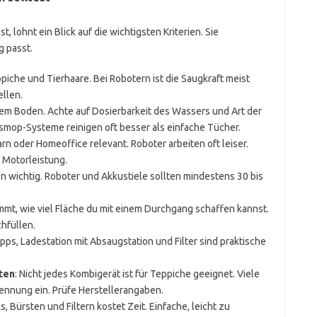
, lohnt ein Blick auf die wichtigsten Kriterien. Sie
g passt.
ppiche und Tierhaare. Bei Robotern ist die Saugkraft meist
ellen.
tem Boden. Achte auf Dosierbarkeit des Wassers und Art der
nsmop-Systeme reinigen oft besser als einfache Tücher.
n oder Homeoffice relevant. Roboter arbeiten oft leiser.
h Motorleistung.
 wichtig. Roboter und Akkustiele sollten mindestens 30 bis
immt, wie viel Fläche du mit einem Durchgang schaffen kannst.
hfüllen.
pps, Ladestation mit Absaugstation und Filter sind praktische
ten
: Nicht jedes Kombigerät ist für Teppiche geeignet. Viele
nnung ein. Prüfe Herstellerangaben.
s, Bürsten und Filtern kostet Zeit. Einfache, leicht zu