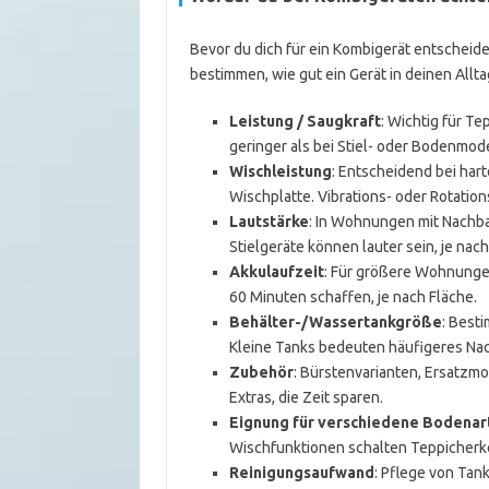
Bevor du dich für ein Kombigerät entscheidest
bestimmen, wie gut ein Gerät in deinen Allta
Leistung / Saugkraft
: Wichtig für Te
geringer als bei Stiel- oder Bodenmod
Wischleistung
: Entscheidend bei har
Wischplatte. Vibrations- oder Rotatio
Lautstärke
: In Wohnungen mit Nachbar
Stielgeräte können lauter sein, je nac
Akkulaufzeit
: Für größere Wohnungen
60 Minuten schaffen, je nach Fläche.
Behälter-/Wassertankgröße
: Best
Kleine Tanks bedeuten häufigeres Nac
Zubehör
: Bürstenvarianten, Ersatzmo
Extras, die Zeit sparen.
Eignung für verschiedene Bodenar
Wischfunktionen schalten Teppicherke
Reinigungsaufwand
: Pflege von Tank