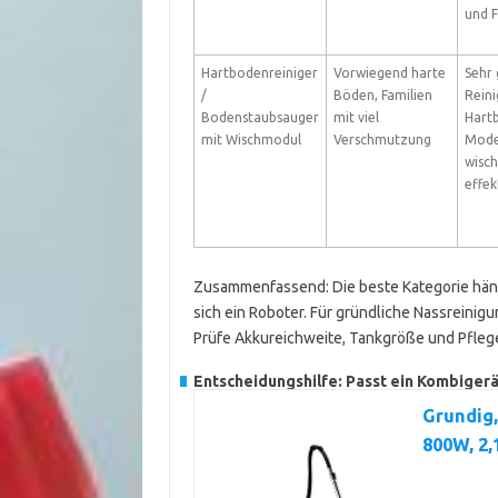
und 
Hartbodenreiniger
Vorwiegend harte
Sehr 
/
Böden, Familien
Reini
Bodenstaubsauger
mit viel
Hart
mit Wischmodul
Verschmutzung
Mode
wisch
effek
Zusammenfassend: Die beste Kategorie hängt
sich ein Roboter. Für gründliche Nassreinigu
Prüfe Akkureichweite, Tankgröße und Pfleg
Entscheidungshilfe: Passt ein Kombiger
Grundig,
800W, 2,