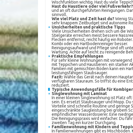
Wischfunktion wichtig. Hast du viele Teppic
Hast du Haustiere oder viel Fußverkehr?
und an oft durchgeführten Reinigungen. Dan
sinnvoll.
Wie viel Platz und Zeit hast du?
Wenig Sta
sehr knappem Zeitbudget sind autonome Robo
Unsicherheiten und praktische Tipps
Viele Unsicherheiten drehen sich um die Wi
Stielgeräte erreichen meist bessere Nassrei
Flecken entfernst, reicht häufig ein Roboter
Kombi oder ein Hartbodenreiniger besser.
Reinigungsaufwand und Pflege sind oft unte
Wartung. Achte auf leicht zu reinigende Beh
Praktische Empfehlungen
Für sehr kleine Wohnungen mit vorwiegend 
mit Teppichen und Haustieren: ein starker Ak
Familien mit gemischten Böden kann ein Hart
leistungsfähigen Staubsauger.
Fazit:
Wähle das Gerät nach deinen Hauptanf
verfügbaren Stauraum. So triffst du eine En
reduziert.
Typische Anwendungsfälle für Kombige
Singlewohnung mit Laminat
In einer kleinen Singlewohnung ist Platz of
sein. Es ersetzt Staubsauger und Mopp. Du 
Vorteile sind schnelle Routine und geringe
eingeschränkte Saugleistung bei grobem Sch
empfindlicher Wasserdosierer. Eine niedrige
Die Reinigungspraxis wird einfacher. Du fährs
zweiten Tag ein kurzer Durchgang.
Familienwohnung mit Kindern und Teppi
In Familienwohnungen gibt es Mischböden. K