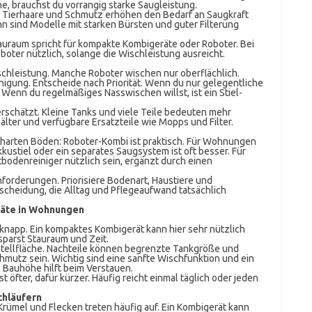
he, brauchst du vorrangig starke Saugleistung.
Tierhaare und Schmutz erhöhen den Bedarf an Saugkraft
n sind Modelle mit starken Bürsten und guter Filterung
uraum spricht für kompakte Kombigeräte oder Roboter. Bei
ter nützlich, solange die Wischleistung ausreicht.
schleistung. Manche Roboter wischen nur oberflächlich.
nigung. Entscheide nach Priorität. Wenn du nur gelegentliche
. Wenn du regelmäßiges Nasswischen willst, ist ein Stiel-
rschätzt. Kleine Tanks und viele Teile bedeuten mehr
älter und verfügbare Ersatzteile wie Mopps und Filter.
harten Böden: Roboter-Kombi ist praktisch. Für Wohnungen
kustiel oder ein separates Saugsystem ist oft besser. Für
bodenreiniger nützlich sein, ergänzt durch einen
orderungen. Priorisiere Bodenart, Haustiere und
tscheidung, die Alltag und Pflegeaufwand tatsächlich
räte in Wohnungen
t knapp. Ein kompaktes Kombigerät kann hier sehr nützlich
sparst Stauraum und Zeit.
 Stellfläche. Nachteile können begrenzte Tankgröße und
mutz sein. Wichtig sind eine sanfte Wischfunktion und ein
 Bauhöhe hilft beim Verstauen.
t öfter, dafür kürzer. Häufig reicht einmal täglich oder jeden
chläufern
rümel und Flecken treten häufig auf. Ein Kombigerät kann