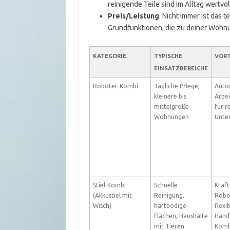
reinigende Teile sind im Alltag wertvol
Preis/Leistung
: Nicht immer ist das 
Grundfunktionen, die zu deiner Wohn
KATEGORIE
TYPISCHE
VORT
EINSATZBEREICHE
Roboter-Kombi
Tägliche Pflege,
Auto
kleinere bis
Arbei
mittelgroße
für 
Wohnungen
Unter
Stiel-Kombi
Schnelle
Kraft
(Akkustiel mit
Reinigung,
Robot
Wisch)
hartbödige
flexi
Flächen, Haushalte
Hand
mit Tieren
Komb