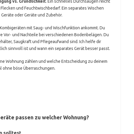
igung vs. Gründlichkeit
. Ein schnelles Durchsaugen reicht
l, Flecken und Feuchtwischbedarf. Ein separates Wischen
ei Geräte oder Geräte und Zubehör.
bei Kombigeräten mit Saug- und Wischfunktion ankommt. Du
läre Vor- und Nachteile bei verschiedenen Bodenbelägen. Du
hälter, Saugkraft und Pflegeaufwand sind. Ich helfe dir
ich sinnvoll ist und wann ein separates Gerät besser passt.
 deine Wohnung zählen und welche Entscheidung zu deinem
Wahl ohne böse Überraschungen.
Geräte passen zu welcher Wohnung?
 solltest