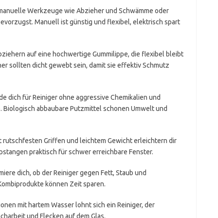
 manuelle Werkzeuge wie Abzieher und Schwämme oder
vorzugst. Manuell ist günstig und flexibel, elektrisch spart
ziehern auf eine hochwertige Gummilippe, die flexibel bleibt
er sollten dicht gewebt sein, damit sie effektiv Schmutz
e dich für Reiniger ohne aggressive Chemikalien und
fe. Biologisch abbaubare Putzmittel schonen Umwelt und
 rutschfesten Griffen und leichtem Gewicht erleichtern dir
stangen praktisch für schwer erreichbare Fenster.
miere dich, ob der Reiniger gegen Fett, Staub und
Kombiprodukte können Zeit sparen.
ionen mit hartem Wasser lohnt sich ein Reiniger, der
acharbeit und Flecken auf dem Glas.