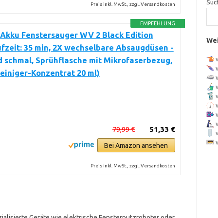
Suc
Preis inkl. MwSt., zzgl. Versandkosten
EMPFEHLUNG
Akku Fenstersauger WV 2 Black Edition
Wei
fzeit: 35 min, 2X wechselbare Absaugdüsen -
d schmal, Sprühflasche mit Mikrofaserbezug,
einiger-Konzentrat 20 ml)
79,99 €
51,33 €
Bei Amazon ansehen
Preis inkl. MwSt., zzgl. Versandkosten
ialisierte Geräte wie elektrische Fensterputzroboter oder