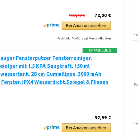
107,49 €
72,00 €
Bei Amazon ansehen
*
A
Preis inkl. MwSt., zzgl. Versandkosten
EMPFEHLUNG
auger Fensterputzer Fensterreiniger,
einiger mit 1,5 KPA Saugkraft, 150 ml
wassertank, 28 cm Gummilippe, 3000 mAh
 Fenster, IPX4 Wasserdicht,Spiegel & Fliesen
B
32,99 €
*
A
Bei Amazon ansehen