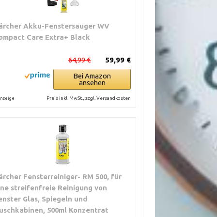
ärcher Akku-Fenstersauger WV
ompact Care Extra+ Black
64,99 €
59,99 €
Bei Amazon
ansehen
Preis inkl. MwSt., zzgl. Versandkosten
nzeige
ärcher Fensterreiniger- RM 500, für
ine streifenfreie Reinigung von
enster Glas, Spiegeln und
uschkabinen, 500ml Konzentrat