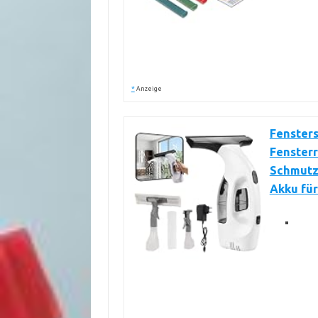
*
Anzeige
Fensters
Fensterr
Schmutz
Akku für