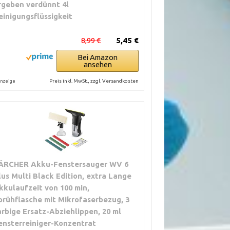
rgeben verdünnt 4l
einigungsflüssigkeit
8,99 €
5,45 €
Bei Amazon
ansehen
Preis inkl. MwSt., zzgl. Versandkosten
nzeige
ÄRCHER Akku-Fenstersauger WV 6
lus Multi Black Edition, extra Lange
kkulaufzeit von 100 min,
prühflasche mit Mikrofaserbezug, 3
arbige Ersatz-Abziehlippen, 20 ml
ensterreiniger-Konzentrat