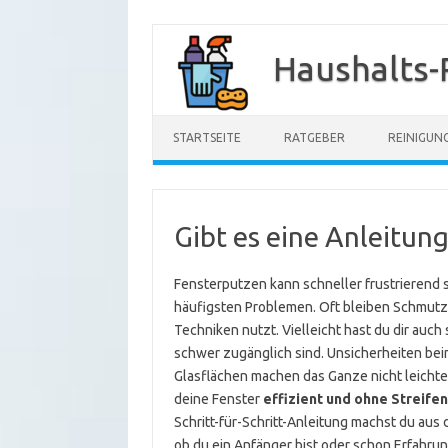
Zum
Inhalt
Haushalts-
springen
STARTSEITE
RATGEBER
REINIGUN
Gibt es eine Anleitun
Fensterputzen kann schneller frustrierend s
häufigsten Problemen. Oft bleiben Schmutz
Techniken nutzt. Vielleicht hast du dir auc
schwer zugänglich sind. Unsicherheiten bei
Glasflächen machen das Ganze nicht leichter.
deine Fenster
effizient und ohne Streifen
Schritt-für-Schritt-Anleitung machst du aus
ob du ein Anfänger bist oder schon Erfahrun