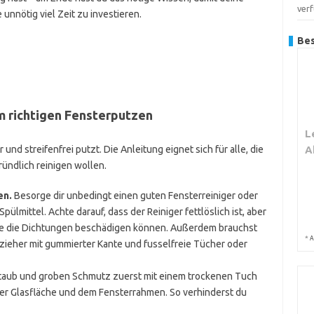
ver
unnötig viel Zeit zu investieren.
Bes
um richtigen Fensterputzen
L
 und streifenfrei putzt. Die Anleitung eignet sich für alle, die
A
ündlich reinigen wollen.
en.
Besorge dir unbedingt einen guten Fensterreiniger oder
lmittel. Achte darauf, dass der Reiniger fettlöslich ist, aber
die die Dichtungen beschädigen können. Außerdem brauchst
*
A
ieher mit gummierter Kante und fusselfreie Tücher oder
taub und groben Schmutz zuerst mit einem trockenen Tuch
r Glasfläche und dem Fensterrahmen. So verhinderst du