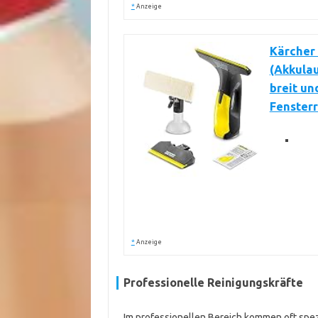
*
Anzeige
Kärcher 
(Akkulau
breit un
Fensterr
*
Anzeige
Professionelle Reinigungskräfte
Im professionellen Bereich kommen oft spez