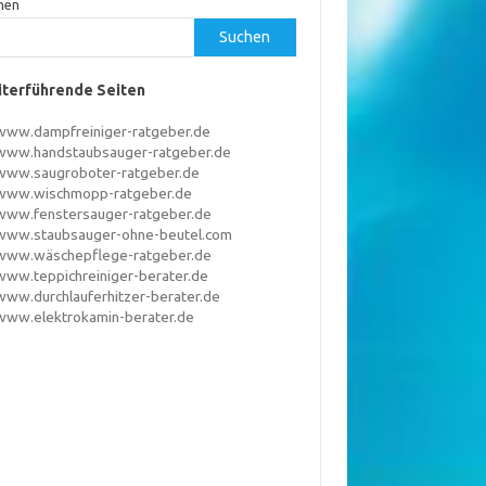
hen
Suchen
terführende Seiten
www.dampfreiniger-ratgeber.de
www.handstaubsauger-ratgeber.de
www.saugroboter-ratgeber.de
www.wischmopp-ratgeber.de
www.fenstersauger-ratgeber.de
www.staubsauger-ohne-beutel.com
www.wäschepflege-ratgeber.de
www.teppichreiniger-berater.de
www.durchlauferhitzer-berater.de
www.elektrokamin-berater.de