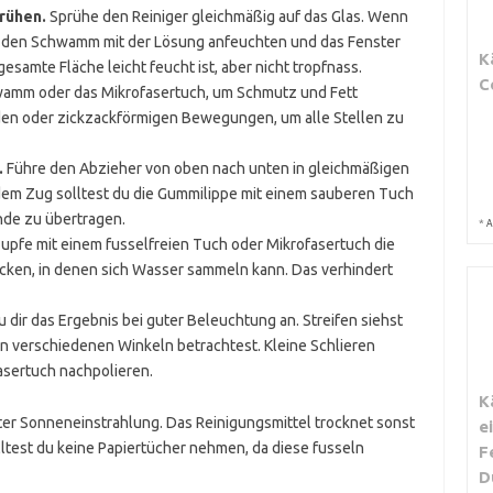
rühen.
Sprühe den Reiniger gleichmäßig auf das Glas. Wenn
u den Schwamm mit der Lösung anfeuchten und das Fenster
K
gesamte Fläche leicht feucht ist, aber nicht tropfnass.
C
mm oder das Mikrofasertuch, um Schmutz und Fett
nden oder zickzackförmigen Bewegungen, um alle Stellen zu
.
Führe den Abzieher von oben nach unten in gleichmäßigen
dem Zug solltest du die Gummilippe mit einem sauberen Tuch
de zu übertragen.
*
A
upfe mit einem fusselfreien Tuch oder Mikrofasertuch die
ken, in denen sich Wasser sammeln kann. Das verhindert
 dir das Ergebnis bei guter Beleuchtung an. Streifen siehst
n verschiedenen Winkeln betrachtest. Kleine Schlieren
asertuch nachpolieren.
K
er Sonneneinstrahlung. Das Reinigungsmittel trocknet sonst
e
olltest du keine Papiertücher nehmen, da diese fusseln
F
D