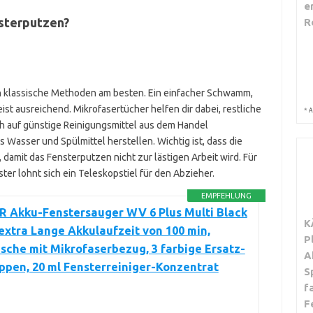
e
nsterputzen?
R
h klassische Methoden am besten. Ein einfacher Schwamm,
ist ausreichend. Mikrofasertücher helfen dir dabei, restliche
*
A
h auf günstige Reinigungsmittel aus dem Handel
 Wasser und Spülmittel herstellen. Wichtig ist, dass die
 damit das Fensterputzen nicht zur lästigen Arbeit wird. Für
er lohnt sich ein Teleskopstiel für den Abzieher.
EMPFEHLUNG
 Akku-Fenstersauger WV 6 Plus Multi Black
K
 extra Lange Akkulaufzeit von 100 min,
P
sche mit Mikrofaserbezug, 3 farbige Ersatz-
A
ppen, 20 ml Fensterreiniger-Konzentrat
S
f
F