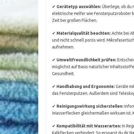
✔
Gerätetyp auswählen:
Überlege, ob du
elektrische Helfer wie Fensterputzroboter be
Zeit bei großen Flächen.
✔
Materialqualität beachten:
Achte bei Ab
und nicht schnell porös wird. Mikrofasertüch
aufnehmen.
✔
Umweltfreundlichkeit prüfen:
Entscheid
möglichst auf Basis natürlicher Inhaltsstof
Gesundheit.
✔
Handhabung und Ergonomie:
Geräte mit
das Fensterputzen. Außerdem sind Teleskop
✔
Reinigungswirkung sicherstellen:
Infor
Wasserflecken gleichermaßen wirksam ist. 
✔
Kompatibilität mit Wasserarten:
In Reg
Kalkflecken verhindert. So ersparst du dir N