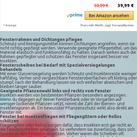
59,99 €
39,99 €
Bei Amazon ansehen
*
Preis inkl. MwSt., zzgl. Versandkosten
Anzeige
Fensterrahmen und Dichtungen pflegen
Schmutz und Reinigungsmittel können Dichtungen angreifen, wenn sie
nicht richtig gepflegt werden. Verwende geeignete Pflegemittel, um das
Material elastisch und funktionsfähig zu halten. Danach wirken auch die
Rahmen gepflegter und schützen das Fenster insgesamt besser vor
Insekten.
Fensterscheiben bei Bedarf mit Spezialversiegelungen
behandeln
Mit einer Glasversiegelung werden Schmutz und Insektenreste weniger
haftfähig. Vorher sind vergleichbare Fensteroberflächen oft klebrig oder
stumpf, nach der Behandlung lassen sie sich einfacher abwischen und
bleiben länger sauber.
Geeignete Pflanzenwahl links und rechts vom Fenster
Insekten werden von bestimmten Pflanzen besonders angezogen.
Wenn du dagegen auf deiner Fensterbank oder im Vorgarten auf
weniger lockende Pflanzen setzt, nimmt die Zahl der Bienen- und
Insektenspuren ab. Ein bewusster Pflanzenschutz wirkt also direkt am
Fenster mit.
Fenster bei Insektenfliegen mit Fliegengittern oder Rollos
schützen
Fliegengitter oder Rollos sorgen dafür, dass Insekten erst gar nicht an
die Fensterscheiben gelangen. So verhindern sie zuverlässig, dass sich
Spuren an den Fenstern absetzen. Vorher waren die Scheiben oft