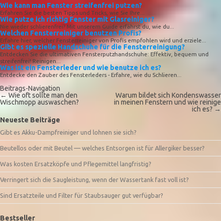
Wie kann man Fenster streifenfrei putzen?
Erfahren Sie die besten Tipps und Tricks, wie Sie Ihre...
Wie putze ich richtig Fenster mit Glasreiniger?
Nie wieder schlierenfrei? Mit unserem Guide erfährst du, wie du...
Welchen Fensterreiniger benutzen Profis?
Erfahre hier, welcher Fensterreiniger von Profis empfohlen wird und erziele...
Gibt es spezielle Handschuhe für die Fensterreinigung?
Entdecken Sie die ultimativen Fensterputzhandschuhe: Effektiv, bequem und
streifenfrei! Reinigen...
Was ist ein Fensterleder und wie benutze ich es?
Entdecke den Zauber des Fensterleders - Erfahre, wie du Schlieren...
Beitrags-Navigation
←
Wie oft sollte man den
Warum bildet sich Kondenswasser
Wischmopp auswaschen?
in meinen Fenstern und wie reinige
ich es?
→
Neueste Beiträge
Gibt es Akku-Dampfreiniger und lohnen sie sich?
Beutellos oder mit Beutel — welches Entsorgen ist für Allergiker besser?
Was kosten Ersatzköpfe und Pflegemittel langfristig?
Verringert sich die Saugleistung, wenn der Wassertank fast voll ist?
Sind Ersatzteile und Filter für Staubsauger gut verfügbar?
Bestseller