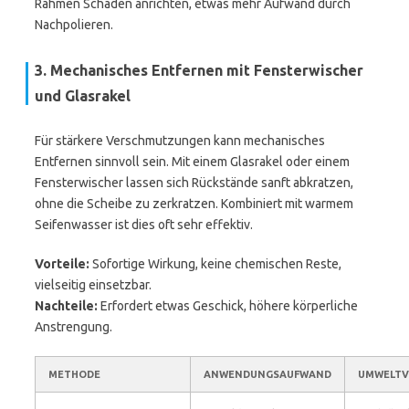
Rahmen Schaden anrichten, etwas mehr Aufwand durch
Nachpolieren.
3. Mechanisches Entfernen mit Fensterwischer
und Glasrakel
Für stärkere Verschmutzungen kann mechanisches
Entfernen sinnvoll sein. Mit einem Glasrakel oder einem
Fensterwischer lassen sich Rückstände sanft abkratzen,
ohne die Scheibe zu zerkratzen. Kombiniert mit warmem
Seifenwasser ist dies oft sehr effektiv.
Vorteile:
Sofortige Wirkung, keine chemischen Reste,
vielseitig einsetzbar.
Nachteile:
Erfordert etwas Geschick, höhere körperliche
Anstrengung.
METHODE
ANWENDUNGSAUFWAND
UMWELTV