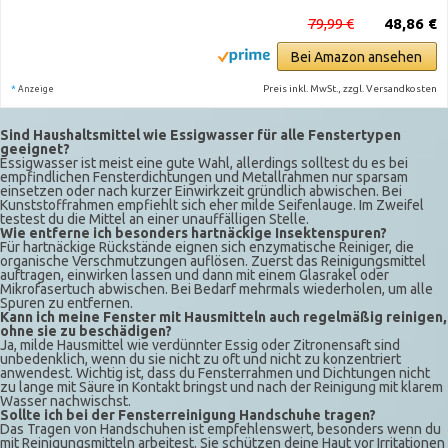
79,99 €
48,86 €
Bei Amazon ansehen
*
Preis inkl. MwSt., zzgl. Versandkosten
Anzeige
Sind Haushaltsmittel wie Essigwasser für alle Fenstertypen
geeignet?
Essigwasser ist meist eine gute Wahl, allerdings solltest du es bei
empfindlichen Fensterdichtungen und Metallrahmen nur sparsam
einsetzen oder nach kurzer Einwirkzeit gründlich abwischen. Bei
Kunststoffrahmen empfiehlt sich eher milde Seifenlauge. Im Zweifel
testest du die Mittel an einer unauffälligen Stelle.
Wie entferne ich besonders hartnäckige Insektenspuren?
Für hartnäckige Rückstände eignen sich enzymatische Reiniger, die
organische Verschmutzungen auflösen. Zuerst das Reinigungsmittel
auftragen, einwirken lassen und dann mit einem Glasrakel oder
Mikrofasertuch abwischen. Bei Bedarf mehrmals wiederholen, um alle
Spuren zu entfernen.
Kann ich meine Fenster mit Hausmitteln auch regelmäßig reinigen,
ohne sie zu beschädigen?
Ja, milde Hausmittel wie verdünnter Essig oder Zitronensaft sind
unbedenklich, wenn du sie nicht zu oft und nicht zu konzentriert
anwendest. Wichtig ist, dass du Fensterrahmen und Dichtungen nicht
zu lange mit Säure in Kontakt bringst und nach der Reinigung mit klarem
Wasser nachwischst.
Sollte ich bei der Fensterreinigung Handschuhe tragen?
Das Tragen von Handschuhen ist empfehlenswert, besonders wenn du
mit Reinigungsmitteln arbeitest. Sie schützen deine Haut vor Irritationen