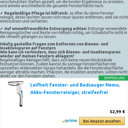
verschmutzten Stellen gezielt, um die besten Ergebnisse zu erzielen,
und arbeite anschließend die gesamte Fensterfläche nach.
✔
Regelmäßige Pflege ist hilfreich:
Je öfter du deine Fenster
reinigst, desto leichter lassen sich neue Spuren entfernen, weil sie nicht
eintrocknen und verhärten.
✔
Auf umweltfreundliche Entsorgung achten:
Entsorge verwendete
Reinigungstücher und Reste von Mitteln richtig, um Schadstoffe nicht in
die Umwelt gelangen zu lassen.
Häufig gestellte Fragen zum Entfernen von Bienen- und
Insektenspuren auf Fenstern
Wie kann ich verhindern, dass sich Bienen- und Insektenspuren
wieder auf meinen Fenstern ablagern?
Regelmäßiges Reinigen hilft, dass sich keine neuen Rückstände
festsetzen können. Zudem kannst du sonnige Fensterflächen mit
speziellen Antiinsekten-Sprays behandeln, die die Fensteroberfläche
weniger attraktiv machen. Pflanzen, die Insekten anziehen, sollten nicht
direkt vor den Fenstern stehen.
EMPFEHLUNG
Leifheit Fenster- und Badsauger Nemo,
Akku-Fensterreiniger, streifenfrei
52,99 €
Bei Amazon ansehen