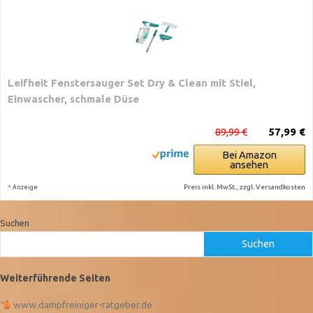
Leifheit Fenstersauger Set Dry & Clean mit Stiel,
Einwascher, schmale Düse
89,99 €
57,99 €
Bei Amazon
ansehen
*
Preis inkl. MwSt., zzgl. Versandkosten
Anzeige
Suchen
Suchen
Weiterführende Seiten
www.dampfreiniger-ratgeber.de