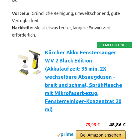
ist.
Vorteile:
Gründliche Reinigung, umweltschonend, gute
Verfügbarkeit.
Nachteile:
Meist etwas teurer, längere Einwirkzeit
erforderlich.
EMPFEHLUNG
Kärcher Akku Fenstersauger
WV 2 Black Edition
(Akkulaufzeit: 35 min, 2X
wechselbare Absaugdüsen -
breit und schmal, Sprühflasche
mit Mikrofaserbezug,
Fensterreiniger-Konzentrat 20
ml)
79,99 €
48,86 €
Bei Amazon ansehen