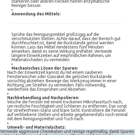
stärkeren oder älteren Flecken helfen enzymatische
Reiniger besser.
Anwendung des Mittels:
Sprühe das Reinigungsmittel großzügig auf die
verschmutzten Stellen. Achte darauf, dass der Bereich gut
durchfeuchtet ist, damit die Rückstände gelöst werden
können. Lass das Mittel mindestens fünf Minuten
einwirken, damit es seine Wirkung entfaltet. Vermeide
längere Einwirkzeiten auf empfindlichen Rahmen, um
Materialschäden zu vermeiden.
Mechanisches Lösen der Spuren:
Nach der Einwirkzeit kannst du mit einem sauberen
Fensterwischer oder Glasrakel die gelösten Rückstände
vorsichtig abziehen. Bewege das Werkzeug immer in einer
Richtung, um Streifen zu vermeiden. Falls notwendig,
wiederhole das Einsprühen und Abziehen.
Nachbehandlung und Nachpolieren:
Wische die Fenster mit einem trockenen Mikrofasertuch nach,
um restliche Feuchtigkeit und Schlieren zu entfernen. Das sorgt
für streifenfreien Glanz und klare Sicht. Kontrolliere die Fenster
auf verbliebene Stellen und arbeite gegebenenfalls noch einmal
mit dem Reinigungsmittel und Tuch nach.
Umwelt- und Materialschutz:
Vermeide aggressive Chemikalien und reinige regelmäßig, damit Spuren