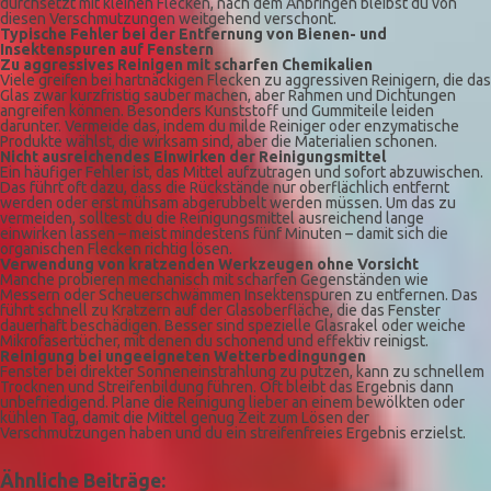
durchsetzt mit kleinen Flecken, nach dem Anbringen bleibst du von
diesen Verschmutzungen weitgehend verschont.
Typische Fehler bei der Entfernung von Bienen- und
Insektenspuren auf Fenstern
Zu aggressives Reinigen mit scharfen Chemikalien
Viele greifen bei hartnäckigen Flecken zu aggressiven Reinigern, die das
Glas zwar kurzfristig sauber machen, aber Rahmen und Dichtungen
angreifen können. Besonders Kunststoff und Gummiteile leiden
darunter. Vermeide das, indem du milde Reiniger oder enzymatische
Produkte wählst, die wirksam sind, aber die Materialien schonen.
Nicht ausreichendes Einwirken der Reinigungsmittel
Ein häufiger Fehler ist, das Mittel aufzutragen und sofort abzuwischen.
Das führt oft dazu, dass die Rückstände nur oberflächlich entfernt
werden oder erst mühsam abgerubbelt werden müssen. Um das zu
vermeiden, solltest du die Reinigungsmittel ausreichend lange
einwirken lassen – meist mindestens fünf Minuten – damit sich die
organischen Flecken richtig lösen.
Verwendung von kratzenden Werkzeugen ohne Vorsicht
Manche probieren mechanisch mit scharfen Gegenständen wie
Messern oder Scheuerschwämmen Insektenspuren zu entfernen. Das
führt schnell zu Kratzern auf der Glasoberfläche, die das Fenster
dauerhaft beschädigen. Besser sind spezielle Glasrakel oder weiche
Mikrofasertücher, mit denen du schonend und effektiv reinigst.
Reinigung bei ungeeigneten Wetterbedingungen
Fenster bei direkter Sonneneinstrahlung zu putzen, kann zu schnellem
Trocknen und Streifenbildung führen. Oft bleibt das Ergebnis dann
unbefriedigend. Plane die Reinigung lieber an einem bewölkten oder
kühlen Tag, damit die Mittel genug Zeit zum Lösen der
Verschmutzungen haben und du ein streifenfreies Ergebnis erzielst.
Ähnliche Beiträge: