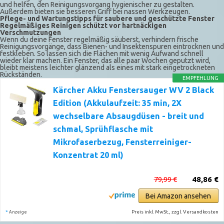
und helfen, den Reinigungsvorgang hygienischer zu gestalten.
Außerdem bieten sie besseren Griff bei nassen Werkzeugen.
Pflege- und Wartungstipps für saubere und geschützte Fenster
Regelmäßiges Reinigen schützt vor hartnäckigen
Verschmutzungen
Wenn du deine Fenster regelmäßig säuberst, verhindern frische
Reinigungsvorgänge, dass Bienen- und Insektenspuren eintrocknen und
festkleben. So lassen sich die Flächen mit wenig Aufwand schnell
wieder klar machen. Ein Fenster, das alle paar Wochen geputzt wird,
bleibt meistens leichter glänzend als eines mit stark eingetrockneten
Rückständen.
EMPFEHLUNG
Kärcher Akku Fenstersauger WV 2 Black
Edition (Akkulaufzeit: 35 min, 2X
wechselbare Absaugdüsen - breit und
schmal, Sprühflasche mit
Mikrofaserbezug, Fensterreiniger-
Konzentrat 20 ml)
79,99 €
48,86 €
Bei Amazon ansehen
*
Preis inkl. MwSt., zzgl. Versandkosten
Anzeige