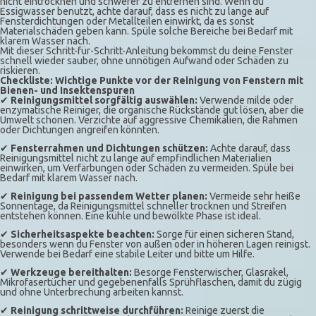
nicht eintrocknen und schwerer zu entfernen sind. Wenn du
Essigwasser benutzt, achte darauf, dass es nicht zu lange auf
Fensterdichtungen oder Metallteilen einwirkt, da es sonst
Materialschäden geben kann. Spüle solche Bereiche bei Bedarf mit
klarem Wasser nach.
Mit dieser Schritt-für-Schritt-Anleitung bekommst du deine Fenster
schnell wieder sauber, ohne unnötigen Aufwand oder Schäden zu
riskieren.
Checkliste: Wichtige Punkte vor der Reinigung von Fenstern mit
Bienen- und Insektenspuren
✔
Reinigungsmittel sorgfältig auswählen:
Verwende milde oder
enzymatische Reiniger, die organische Rückstände gut lösen, aber die
Umwelt schonen. Verzichte auf aggressive Chemikalien, die Rahmen
oder Dichtungen angreifen könnten.
✔
Fensterrahmen und Dichtungen schützen:
Achte darauf, dass
Reinigungsmittel nicht zu lange auf empfindlichen Materialien
einwirken, um Verfärbungen oder Schäden zu vermeiden. Spüle bei
Bedarf mit klarem Wasser nach.
✔
Reinigung bei passendem Wetter planen:
Vermeide sehr heiße
Sonnentage, da Reinigungsmittel schneller trocknen und Streifen
entstehen können. Eine kühle und bewölkte Phase ist ideal.
✔
Sicherheitsaspekte beachten:
Sorge für einen sicheren Stand,
besonders wenn du Fenster von außen oder in höheren Lagen reinigst.
Verwende bei Bedarf eine stabile Leiter und bitte um Hilfe.
✔
Werkzeuge bereithalten:
Besorge Fensterwischer, Glasrakel,
Mikrofasertücher und gegebenenfalls Sprühflaschen, damit du zügig
und ohne Unterbrechung arbeiten kannst.
✔
Reinigung schrittweise durchführen:
Reinige zuerst die