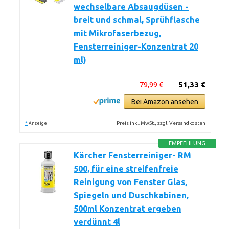
wechselbare Absaugdüsen -
breit und schmal, Sprühflasche
mit Mikrofaserbezug,
Fensterreiniger-Konzentrat 20
ml)
79,99 €
51,33 €
Bei Amazon ansehen
*
Preis inkl. MwSt., zzgl. Versandkosten
Anzeige
EMPFEHLUNG
Kärcher Fensterreiniger- RM
500, für eine streifenfreie
Reinigung von Fenster Glas,
Spiegeln und Duschkabinen,
500ml Konzentrat ergeben
verdünnt 4l