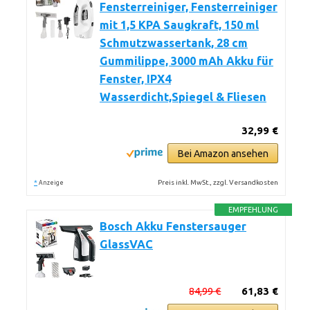
Fensterreiniger, Fensterreiniger
mit 1,5 KPA Saugkraft, 150 ml
Schmutzwassertank, 28 cm
Gummilippe, 3000 mAh Akku für
Fenster, IPX4
Wasserdicht,Spiegel & Fliesen
32,99 €
Bei Amazon ansehen
*
Preis inkl. MwSt., zzgl. Versandkosten
Anzeige
EMPFEHLUNG
Bosch Akku Fenstersauger
GlassVAC
84,99 €
61,83 €