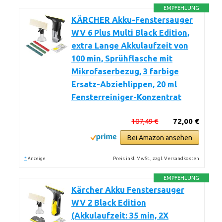
EMPFEHLUNG
KÄRCHER Akku-Fenstersauger
WV 6 Plus Multi Black Edition,
extra Lange Akkulaufzeit von
100 min, Sprühflasche mit
Mikrofaserbezug, 3 farbige
Ersatz-Abziehlippen, 20 ml
Fensterreiniger-Konzentrat
107,49 €
72,00 €
Bei Amazon ansehen
*
Preis inkl. MwSt., zzgl. Versandkosten
Anzeige
EMPFEHLUNG
Kärcher Akku Fenstersauger
WV 2 Black Edition
(Akkulaufzeit: 35 min, 2X