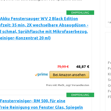
EMPFEHLUNG
Akku Fenstersauger WV 2 Black Edition
*
A
fzeit: 35 min, 2X wechselbare Absaugdüsen -
d schmal, Sprühflasche mit Mikrofaserbezug,
einiger-Konzentrat 20 ml)
F
79,99 €
48,87 €
F
K
Bei Amazon ansehen
S
G
Preis inkl. MwSt., zzgl. Versandkosten
F
EMPFEHLUNG
F
Fensterreiniger- RM 500, für eine
freie Reinigung von Fenster Glas, Spiegeln