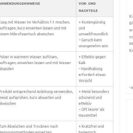
ANWENDUNGSHINWEISE
VOR- UND
NACHTEILE
K
Essig mit Wasser im Verhältnis 1:1 mischen,
+ Kostengünstig
B
auftragen, kurz einwirken lassen und mit
und
w
einem Mikrofasertuch abwischen
umweltfreundlich
s
– Geruch kann
M
unangenehm sein
K
Pulver in warmem Wasser auflösen,
+ Effektiv gegen
auftragen, einwirken lassen und mit Wasser
Kalk
abspülen
– Handhabung
erfordert etwas
Vorsicht
*
A
Produkt entsprechend Anleitung verwenden,
+ Meist besonders
meist aufsprühen, kurz abwarten und
schonend und
abwischen
effektiv
– Oft teurer als
Hausmittel
Zum Abwischen und Trocknen nach
+ Kratzfrei und
Reinigungsmethoden einsetzen
hygienisch