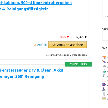
chkabinen, 500ml Konzentrat ergeben
 4l Reinigungsflüssigkeit
*
A
Suc
8,99 €
5,45 €
Bei Amazon ansehen
Wei
Preis inkl. MwSt., zzgl. Versandkosten
EMPFEHLUNG
 Fenstersauger Dry & Clean, Akku
einiger, 360° Reinigung