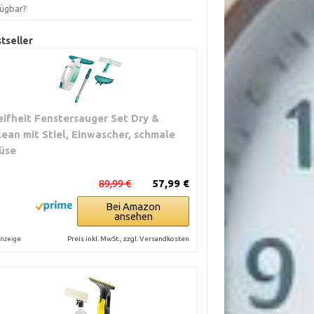
fügbar?
tseller
eifheit Fenstersauger Set Dry &
lean mit Stiel, Einwascher, schmale
üse
89,99 €
57,99 €
Bei Amazon
ansehen
Preis inkl. MwSt., zzgl. Versandkosten
nzeige