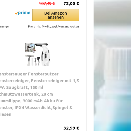
107,49 €
72,00 €
Bei Amazon
ansehen
Preis inkl. MwSt., zzgl. Versandkosten
nzeige
enstersauger Fensterputzer
ensterreiniger, Fensterreiniger mit 1,5
PA Saugkraft, 150 ml
chmutzwassertank, 28 cm
ummilippe, 3000 mAh Akku für
enster, IPX4 Wasserdicht,Spiegel &
liesen
32,99 €