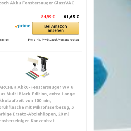
osch Akku Fenstersauger GlassVAC
84,99 €
61,65 €
Bei Amazon
ansehen
Preis inkl. MwSt., zzgl. Versandkosten
nzeige
ÄRCHER Akku-Fenstersauger WV 6
lus Multi Black Edition, extra Lange
kkulaufzeit von 100 min,
prühflasche mit Mikrofaserbezug, 3
arbige Ersatz-Abziehlippen, 20 ml
ensterreiniger-Konzentrat