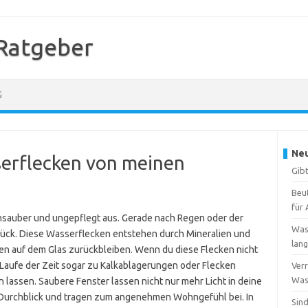
Ratgeber
G
Neu
serflecken von meinen
Gibt
Beu
für 
nsauber und ungepflegt aus. Gerade nach Regen oder der
Was
rück. Diese Wasserflecken entstehen durch Mineralien und
lang
en auf dem Glas zurückbleiben. Wenn du diese Flecken nicht
 Laufe der Zeit sogar zu Kalkablagerungen oder Flecken
Verr
Wass
n lassen. Saubere Fenster lassen nicht nur mehr Licht in deine
 Durchblick und tragen zum angenehmen Wohngefühl bei. In
Sind