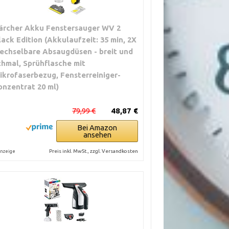
ärcher Akku Fenstersauger WV 2
lack Edition (Akkulaufzeit: 35 min, 2X
echselbare Absaugdüsen - breit und
chmal, Sprühflasche mit
ikrofaserbezug, Fensterreiniger-
onzentrat 20 ml)
79,99 €
48,87 €
Bei Amazon
ansehen
Preis inkl. MwSt., zzgl. Versandkosten
nzeige