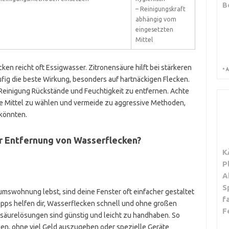
B
– Reinigungskraft
abhängig vom
eingesetzten
Mittel
ken reicht oft Essigwasser. Zitronensäure hilft bei stärkeren
*
A
ufig die beste Wirkung, besonders auf hartnäckigen Flecken.
 Reinigung Rückstände und Feuchtigkeit zu entfernen. Achte
te Mittel zu wählen und vermeide zu aggressive Methoden,
könnten.
ur Entfernung von Wasserflecken?
K
P
A
S
mswohnung lebst, sind deine Fenster oft einfacher gestaltet
f
Tipps helfen dir, Wasserflecken schnell und ohne großen
F
säurelösungen sind günstig und leicht zu handhaben. So
gen, ohne viel Geld auszugeben oder spezielle Geräte