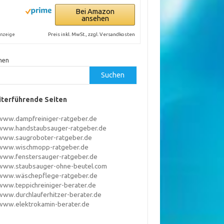
Bei Amazon
ansehen
Preis inkl. MwSt., zzgl. Versandkosten
nzeige
hen
Suchen
terführende Seiten
www.dampfreiniger-ratgeber.de
www.handstaubsauger-ratgeber.de
www.saugroboter-ratgeber.de
www.wischmopp-ratgeber.de
www.fenstersauger-ratgeber.de
www.staubsauger-ohne-beutel.com
www.wäschepflege-ratgeber.de
www.teppichreiniger-berater.de
www.durchlauferhitzer-berater.de
www.elektrokamin-berater.de