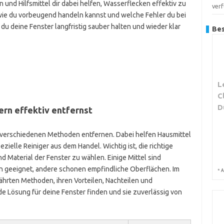
 und Hilfsmittel dir dabei helfen, Wasserflecken effektiv zu
ver
wie du vorbeugend handeln kannst und welche Fehler du bei
du deine Fenster langfristig sauber halten und wieder klar
Bes
L
C
D
rn effektiv entfernst
t verschiedenen Methoden entfernen. Dabei helfen Hausmittel
ielle Reiniger aus dem Handel. Wichtig ist, die richtige
 Material der Fenster zu wählen. Einige Mittel sind
n geeignet, andere schonen empfindliche Oberflächen. Im
*
A
ährten Methoden, ihren Vorteilen, Nachteilen und
 Lösung für deine Fenster finden und sie zuverlässig von