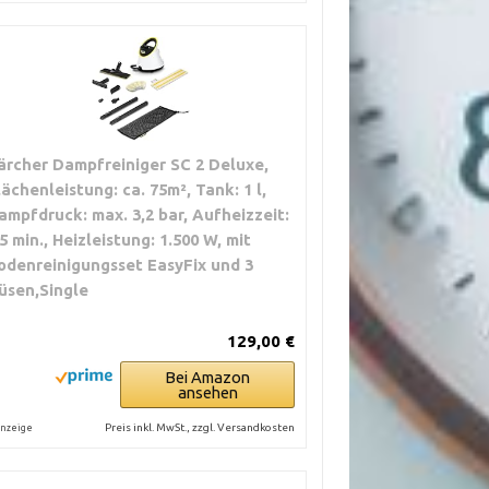
GEBIETE
länzende
ärcher Dampfreiniger SC 2 Deluxe,
n
lächenleistung: ca. 75m², Tank: 1 l,
ampfdruck: max. 3,2 bar, Aufheizzeit:
ingetrockneter
,5 min., Heizleistung: 1.500 W, mit
odenreinigungsset EasyFix und 3
üsen,Single
eine
129,00 €
Bei Amazon
le Flecken,
ansehen
 Lebensmittel
Preis inkl. MwSt., zzgl. Versandkosten
nzeige