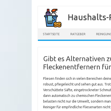
Zum
Inhalt
Haushalts-
springen
STARTSEITE
RATGEBER
REINIGUN
Gibt es Alternativen 
Fleckenentfernern für
Fliesen finden sich in vielen Bereichen dein
robust, pflegeleicht und sehen gut aus. Tro
Verschüttete Säfte, eingetrockneter Schmutz
dann automatisch zu chemischen Fleckenent
belasten nicht nur die Umwelt, sondern m
Reiniger für empfindliche Fliesenarten nich