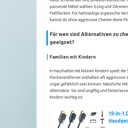
meist schonender und umweltfreundlicher. Al
passende Mittel wählen. Essig und Zitronensa
Fettflecken. Für hartnäckige organische V
kannst du ohne aggressive Chemie deine Fli
Für wen sind Alternativen zu c
geeignet?
Familien mit Kindern
In Haushalten mit kleinen Kindern spielt die
Fleckenentferner enthalten oft aggressive 
sogar gefährlich sein können. Natürliche Mi
Alternative. Sie sind ungiftig und hinterla
Kindern wichtig ist.
10-in-1
Handger