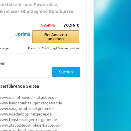
unktstrahl- und Powerdüse,
ikrofaser-Überzug und Rundbürste
97,49 €
70,96 €
Bei Amazon
ansehen
Preis inkl. MwSt., zzgl. Versandkosten
nzeige
hen
Suchen
terführende Seiten
www.dampfreiniger-ratgeber.de
www.handstaubsauger-ratgeber.de
www.saugroboter-ratgeber.de
www.wischmopp-ratgeber.de
www.fenstersauger-ratgeber.de
www.staubsauger-ohne-beutel.com
www.wäschepflege-ratgeber.de