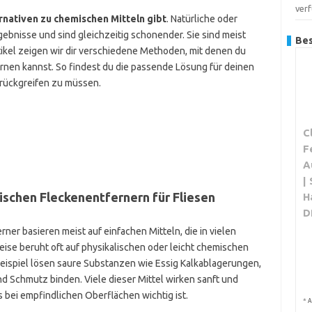
ver
rnativen zu chemischen Mitteln gibt
. Natürliche oder
ebnisse und sind gleichzeitig schonender. Sie sind meist
Bes
rtikel zeigen wir dir verschiedene Methoden, mit denen du
ernen kannst. So findest du die passende Lösung für deinen
urückgreifen zu müssen.
C
F
A
|
ischen Fleckenentfernern für Fliesen
H
D
er basieren meist auf einfachen Mitteln, die in vielen
ise beruht oft auf physikalischen oder leicht chemischen
ispiel lösen saure Substanzen wie Essig Kalkablagerungen,
nd Schmutz binden. Viele dieser Mittel wirken sanft und
 bei empfindlichen Oberflächen wichtig ist.
*
A