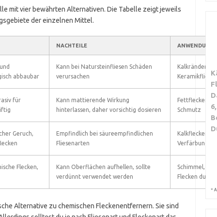
e mit vier bewährten Alternativen. Die Tabelle zeigt jeweils
sgebiete der einzelnen Mittel.
NACHTEILE
ANWENDUNGS
 und
Kann bei Natursteinfliesen Schäden
Kalkränder, G
K
gisch abbaubar
verursachen
Keramikfliese
F
D
rasiv für
Kann mattierende Wirkung
Fettflecken, e
6
ftig
hinterlassen, daher vorsichtig dosieren
Schmutz
B
D
scher Geruch,
Empfindlich bei säureempfindlichen
Kalkflecken, kl
flecken
Fliesenarten
Verfärbungen
ische Flecken,
Kann Oberflächen aufhellen, sollte
Schimmel, dunk
verdünnt verwendet werden
Flecken durch
*
A
sche Alternative zu chemischen Fleckenentfernern. Sie sind