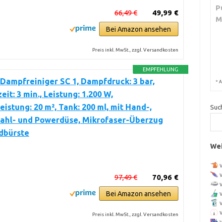
P
66,49 €
49,99 €
M
Bei Amazon ansehen
Preis inkl. MwSt., zzgl. Versandkosten
EMPFEHLUNG
Dampfreiniger SC 1, Dampfdruck: 3 bar,
*
A
eit: 3 min., Leistung: 1.200 W,
eistung: 20 m², Tank: 200 ml, mit Hand-,
Suc
rahl- und Powerdüse, Mikrofaser-Überzug
dbürste
Wei
97,49 €
70,96 €
Bei Amazon ansehen
Preis inkl. MwSt., zzgl. Versandkosten