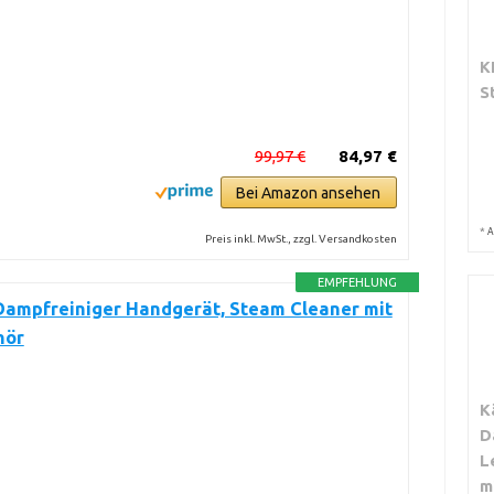
K
S
99,97 €
84,97 €
Bei Amazon ansehen
*
A
Preis inkl. MwSt., zzgl. Versandkosten
EMPFEHLUNG
ampfreiniger Handgerät, Steam Cleaner mit
hör
K
D
L
m