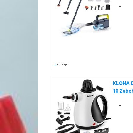
*
Anzeige
KLONA D
10 Zube