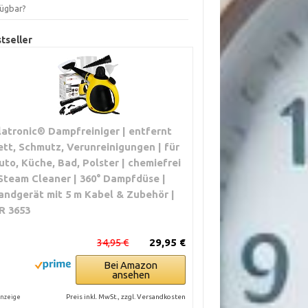
fügbar?
tseller
latronic® Dampfreiniger | entfernt
ett, Schmutz, Verunreinigungen | für
uto, Küche, Bad, Polster | chemiefrei
 Steam Cleaner | 360° Dampfdüse |
andgerät mit 5 m Kabel & Zubehör |
R 3653
34,95 €
29,95 €
Bei Amazon
ansehen
Preis inkl. MwSt., zzgl. Versandkosten
nzeige