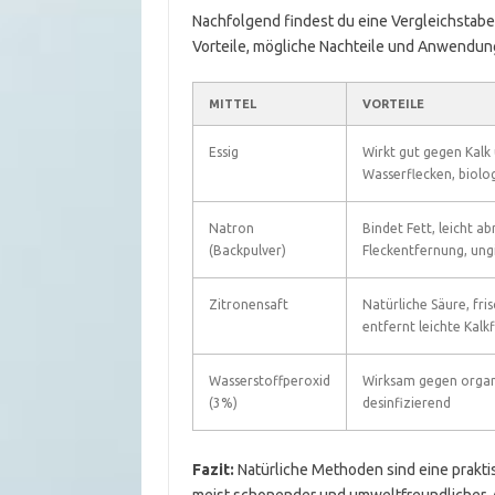
Nachfolgend findest du eine Vergleichstabell
Vorteile, mögliche Nachteile und Anwendung
MITTEL
VORTEILE
Essig
Wirkt gut gegen Kalk
Wasserflecken, biolo
Natron
Bindet Fett, leicht ab
(Backpulver)
Fleckentfernung, ungi
Zitronensaft
Natürliche Säure, fri
entfernt leichte Kalk
Wasserstoffperoxid
Wirksam gegen organ
(3%)
desinfizierend
Fazit:
Natürliche Methoden sind eine prakti