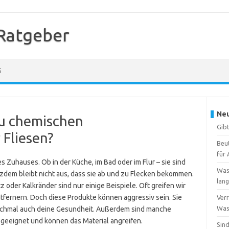
Ratgeber
G
Neu
zu chemischen
Gibt
 Fliesen?
Beu
für 
es Zuhauses. Ob in der Küche, im Bad oder im Flur – sie sind
Was
tzdem bleibt nicht aus, dass sie ab und zu Flecken bekommen.
lang
 oder Kalkränder sind nur einige Beispiele. Oft greifen wir
fernern. Doch diese Produkte können aggressiv sein. Sie
Verr
Wass
anchmal auch deine Gesundheit. Außerdem sind manche
t geeignet und können das Material angreifen.
Sind