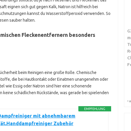
lerdings solltest du je nach Fliesenart und Fleckenart das
ft eignen sich gut gegen Kalk, Natron ist hilfreich bei
erschmutzungen kannst du Wasserstoffperoxid verwenden. So
esen sauber halten.
G
hemischen Fleckenentfernern besonders
m
T
R
C
F
 Sicherheit beim Reinigen eine große Rolle. Chemische
Stoffe, die bei Hautkontakt oder Einatmen unangenehm oder
ttel wie Essig oder Natron sind hier eine schonende
ssen keine schädlichen Rückstände, was gerade bei spielenden
*
A
EMPFEHLUNG
 Dampfreiniger mit abnehmbarem
ät,Handdampfreiniger Zubehör