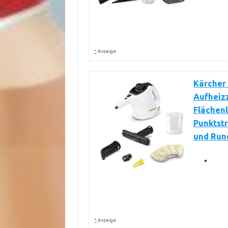
*
Anzeige
Kärcher 
Aufheizz
Flächenl
Punktst
und Run
*
Anzeige