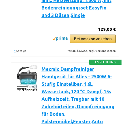
min., Heizleistung: 1.500 W, mit
Bodenreinigungsset EasyFix
und 3 Düsen,Single
129,00 €
Bei Amazon ansehen
*
Preis inkl. MwSt., zzgl. Versandkosten
Anzeige
EMPFEHLUNG
Mecmic Dampfreiniger
Handgerät für Alles - 2500W 6-
Stufig Einstellbar, 1,6L
Wassertank, 120 °C Dampf, 15s
Aufheizzeit, Tragbar mit 10
Zubehörteilen, Dampfreinigung
für Boden,
Polstermöbel,Fenster,Auto