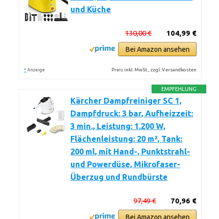
und Küche
130,00 €
104,99 €
Bei Amazon ansehen
*
Preis inkl. MwSt., zzgl. Versandkosten
Anzeige
EMPFEHLUNG
Kärcher Dampfreiniger SC 1,
Dampfdruck: 3 bar, Aufheizzeit:
3 min., Leistung: 1.200 W,
Flächenleistung: 20 m², Tank:
200 ml, mit Hand-, Punktstrahl-
und Powerdüse, Mikrofaser-
Überzug und Rundbürste
97,49 €
70,96 €
Bei Amazon ansehen