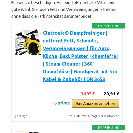
Fliesen zu beschädigen. Hier sind pH-neutrale Mittel eine
gute Wahl. Sie lösen Fett und Verunreinigungen effektiv,
ohne dass die Farbintensität darunter leidet.
EMPFEHLUNG
Clatronic® Dampfreiniger |
entfernt Fett, Schmutz,
Verunreinigungen | für Auto,
Küche, Bad, Polster | chemiefrei
| Steam Cleaner | 360°
Dampfdüse | Handgerät mit 5 m
Kabel & Zubehör | DR 3653
34,95 €
20,91 €
Bei Amazon ansehen
*
Preis inkl. MwSt., zzgl. Versandkosten
Anzeige
EMPFEHLUNG