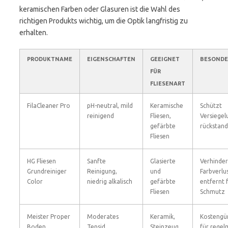
keramischen Farben oder Glasuren ist die Wahl des
richtigen Produkts wichtig, um die Optik langfristig zu
erhalten.
PRODUKTNAME
EIGENSCHAFTEN
GEEIGNET
BESONDE
FÜR
FLIESENART
FilaCleaner Pro
pH-neutral, mild
Keramische
Schützt
reinigend
Fliesen,
Versiegel
gefärbte
rückstand
Fliesen
HG Fliesen
Sanfte
Glasierte
Verhinder
Grundreiniger
Reinigung,
und
Farbverlus
Color
niedrig alkalisch
gefärbte
entfernt 
Fliesen
Schmutz
Meister Proper
Moderates
Keramik,
Kostengün
Boden
Tensid,
Steinzeug
für regel