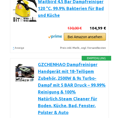
Waitbird 4,5 Bar Dampfreiniger
120 °C, 99,9% Bakterien für Bad
und Küche
130,00 €
104,99 €
Bei Amazon ansehen
*
Preis inkl. MwSt., zzgl. Versandkosten
Anzeige
EMPFEHLUNG
GZCHENHAO Dampfreiniger
Handgerät mit 18-Teiligem
Zubehör, 2500W & 9s Turbo-
Dampf mit 5 BAR Druck – 99,99%
Reinigung & 100%
Natürlich,Steam Cleaner für
Boden, Küche, Bad, Fenster,
Polster & Auto