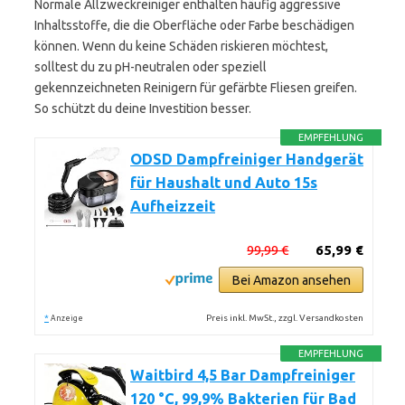
Normale Allzweckreiniger enthalten häufig aggressive
Inhaltsstoffe, die die Oberfläche oder Farbe beschädigen
können. Wenn du keine Schäden riskieren möchtest,
solltest du zu pH-neutralen oder speziell
gekennzeichneten Reinigern für gefärbte Fliesen greifen.
So schützt du deine Investition besser.
EMPFEHLUNG
ODSD Dampfreiniger Handgerät
für Haushalt und Auto 15s
Aufheizzeit
99,99 €
65,99 €
Bei Amazon ansehen
*
Preis inkl. MwSt., zzgl. Versandkosten
Anzeige
EMPFEHLUNG
Waitbird 4,5 Bar Dampfreiniger
120 °C, 99,9% Bakterien für Bad