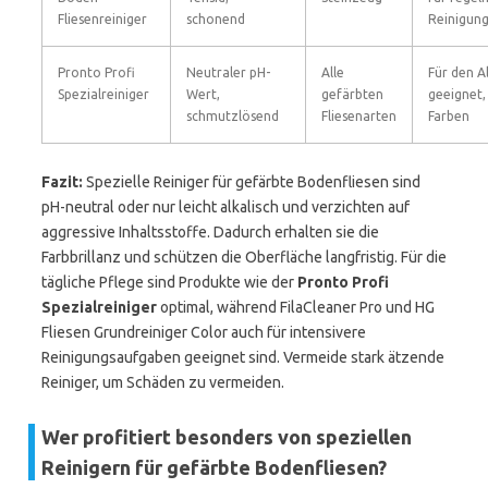
Fliesenreiniger
schonend
Reinigun
Pronto Profi
Neutraler pH-
Alle
Für den A
Spezialreiniger
Wert,
gefärbten
geeignet,
schmutzlösend
Fliesenarten
Farben
Fazit:
Spezielle Reiniger für gefärbte Bodenfliesen sind
pH-neutral oder nur leicht alkalisch und verzichten auf
aggressive Inhaltsstoffe. Dadurch erhalten sie die
Farbbrillanz und schützen die Oberfläche langfristig. Für die
tägliche Pflege sind Produkte wie der
Pronto Profi
Spezialreiniger
optimal, während FilaCleaner Pro und HG
Fliesen Grundreiniger Color auch für intensivere
Reinigungsaufgaben geeignet sind. Vermeide stark ätzende
Reiniger, um Schäden zu vermeiden.
Wer profitiert besonders von speziellen
Reinigern für gefärbte Bodenfliesen?