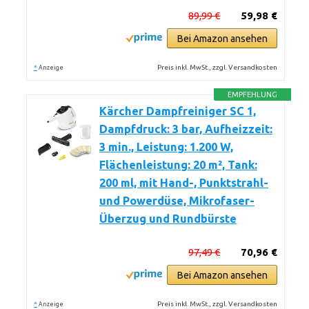
89,99 €
59,98 €
Bei Amazon ansehen
*
Preis inkl. MwSt., zzgl. Versandkosten
Anzeige
EMPFEHLUNG
Kärcher Dampfreiniger SC 1,
Dampfdruck: 3 bar, Aufheizzeit:
3 min., Leistung: 1.200 W,
Flächenleistung: 20 m², Tank:
200 ml, mit Hand-, Punktstrahl-
und Powerdüse, Mikrofaser-
Überzug und Rundbürste
97,49 €
70,96 €
Bei Amazon ansehen
*
Preis inkl. MwSt., zzgl. Versandkosten
Anzeige