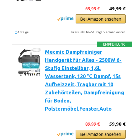
69,99 €
49,99 €
Bei Amazon ansehen
*
Preis inkl. MwSt., zzgl. Versandkosten
Anzeige
EMPFEHLUNG
Mecmic Dampfreiniger
Handgerät für Alles - 2500W 6-
Stufig Einstellbar, 1,6L
Wassertank, 120 °C Dampf, 15s
Aufheizzeit, Tragbar mit 10
Zubehörteilen, Dampfreinigung
für Boden,
Polstermöbel,Fenster,Auto
89,99 €
59,98 €
Bei Amazon ansehen