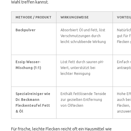
Wahl treffen kannst.
METHODE / PRODUKT
WIRKUNGSWEISE
VORTEI
Backpulver
Absorbiert Öl und Fett, löst
Natürlic
Verschmutzungen durch
gut für f
leicht schrubbende Wirkung
Flecken 
Essig-Wasser-
Löst Fett durch sauren pH-
Einfach 
Mischung (1:1)
Wert, unterstützt bei
antisept
leichter Reinigung
Spezialreiniger wie
Enthält fettlösende Tenside
Hohe Eff
Dr. Beckmann
zur gezielten Entfernung
auch bei
Fleckenteufel Fett
von Ölflecken
Flecken,
& Öl
anzuwe
Für frische, leichte Flecken reicht oft ein Hausmittel wie