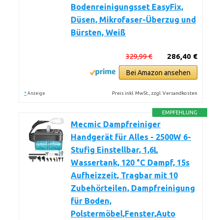
Bodenreinigungsset EasyFix,
Düsen, Mikrofaser-Überzug und
Bürsten, Weiß
329,99 €
286,40 €
Bei Amazon ansehen
*
Preis inkl. MwSt., zzgl. Versandkosten
Anzeige
EMPFEHLUNG
Mecmic Dampfreiniger
Handgerät für Alles - 2500W 6-
Stufig Einstellbar, 1,6L
Wassertank, 120 °C Dampf, 15s
Aufheizzeit, Tragbar mit 10
Zubehörteilen, Dampfreinigung
für Boden,
Polstermöbel,Fenster,Auto