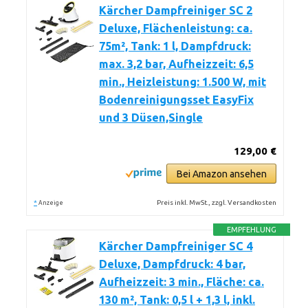
Kärcher Dampfreiniger SC 2
Deluxe, Flächenleistung: ca.
75m², Tank: 1 l, Dampfdruck:
max. 3,2 bar, Aufheizzeit: 6,5
min., Heizleistung: 1.500 W, mit
Bodenreinigungsset EasyFix
und 3 Düsen,Single
129,00 €
Bei Amazon ansehen
*
Preis inkl. MwSt., zzgl. Versandkosten
Anzeige
EMPFEHLUNG
Kärcher Dampfreiniger SC 4
Deluxe, Dampfdruck: 4 bar,
Aufheizzeit: 3 min., Fläche: ca.
130 m², Tank: 0,5 l + 1,3 l, inkl.