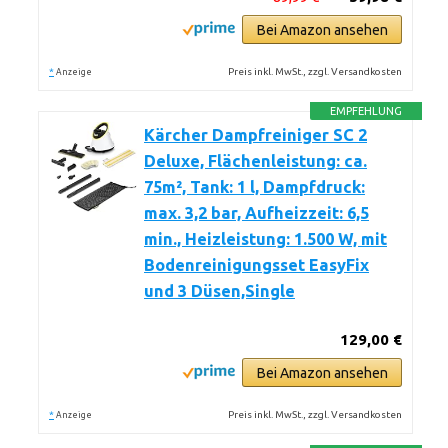
Bei Amazon ansehen
*
Preis inkl. MwSt., zzgl. Versandkosten
Anzeige
EMPFEHLUNG
Kärcher Dampfreiniger SC 2
Deluxe, Flächenleistung: ca.
75m², Tank: 1 l, Dampfdruck:
max. 3,2 bar, Aufheizzeit: 6,5
min., Heizleistung: 1.500 W, mit
Bodenreinigungsset EasyFix
und 3 Düsen,Single
129,00 €
Bei Amazon ansehen
*
Preis inkl. MwSt., zzgl. Versandkosten
Anzeige