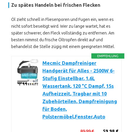
Zu spätes Handeln bei frischen Flecken
Öl zieht schnell in Fliesenporen und Fugen ein, wenn es
nicht sofort beseitigt wird. Wer zu lange wartet, hat es
später schwerer, den Fleck vollständig zu entfernen. Am
besten nimmst du frische Öltropfen direkt auf und
behandelst die Stelle zügig mit einem geeigneten Mittel.
EMPFEHLUNG
Mecmic Dampfreiniger
Handgerät für Alles - 2500W 6-
Stufig Einstellbar, 1,6L
Wassertank, 120 °C Dampf, 15s
Aufheizzeit, Tragbar mit 10
Zubehörteilen, Dampfreinigung
für Boden,
Polstermöbel,Fenster,Auto
89,99 €
59,98 €