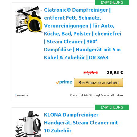
EMPFEHLUNG
Clatronic® Dampfreiniger |
entfernt Fett, Schmutz,
Verunreinigungen | für Auto,
Küche, Bad, Polster | chemiefrei
| Steam Cleaner | 360°
Dampfdüse | Handgerät mit 5 m
Kabel & Zubehör | DR 3653
34,95 €
29,95 €
Bei Amazon ansehen
*
Preis inkl. MwSt., zzgl. Versandkosten
Anzeige
EMPFEHLUNG
KLONA Dampfreiniger
Handgerät, Steam Cleaner mit
10 Zubehör