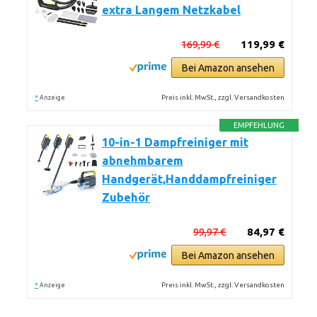
extra Langem Netzkabel
169,99 €
119,99 €
Bei Amazon ansehen
*
Preis inkl. MwSt., zzgl. Versandkosten
Anzeige
EMPFEHLUNG
10-in-1 Dampfreiniger mit
abnehmbarem
Handgerät,Handdampfreiniger
Zubehör
99,97 €
84,97 €
Bei Amazon ansehen
*
Preis inkl. MwSt., zzgl. Versandkosten
Anzeige