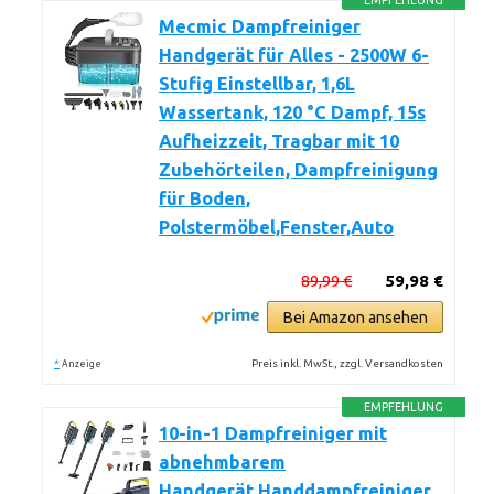
EMPFEHLUNG
Mecmic Dampfreiniger
Handgerät für Alles - 2500W 6-
Stufig Einstellbar, 1,6L
Wassertank, 120 °C Dampf, 15s
Aufheizzeit, Tragbar mit 10
Zubehörteilen, Dampfreinigung
für Boden,
Polstermöbel,Fenster,Auto
89,99 €
59,98 €
Bei Amazon ansehen
*
Preis inkl. MwSt., zzgl. Versandkosten
Anzeige
EMPFEHLUNG
10-in-1 Dampfreiniger mit
abnehmbarem
Handgerät,Handdampfreiniger