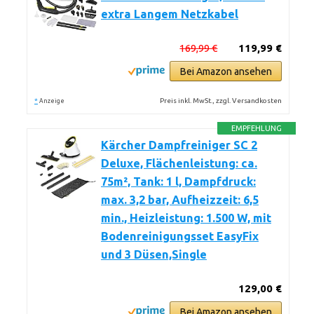
extra Langem Netzkabel
169,99 €
119,99 €
Bei Amazon ansehen
*
Preis inkl. MwSt., zzgl. Versandkosten
Anzeige
EMPFEHLUNG
Kärcher Dampfreiniger SC 2
Deluxe, Flächenleistung: ca.
75m², Tank: 1 l, Dampfdruck:
max. 3,2 bar, Aufheizzeit: 6,5
min., Heizleistung: 1.500 W, mit
Bodenreinigungsset EasyFix
und 3 Düsen,Single
129,00 €
Bei Amazon ansehen