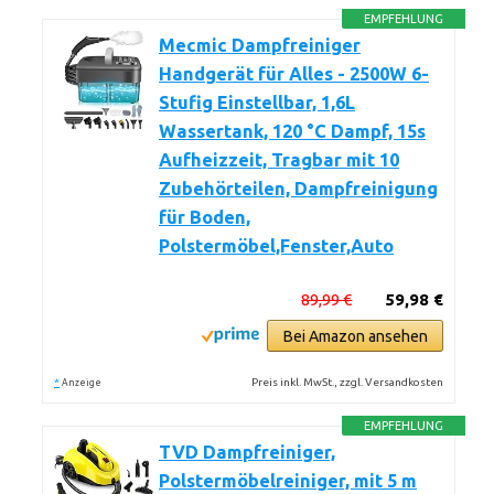
EMPFEHLUNG
Mecmic Dampfreiniger
Handgerät für Alles - 2500W 6-
Stufig Einstellbar, 1,6L
Wassertank, 120 °C Dampf, 15s
Aufheizzeit, Tragbar mit 10
Zubehörteilen, Dampfreinigung
für Boden,
Polstermöbel,Fenster,Auto
89,99 €
59,98 €
Bei Amazon ansehen
*
Preis inkl. MwSt., zzgl. Versandkosten
Anzeige
EMPFEHLUNG
TVD Dampfreiniger,
Polstermöbelreiniger, mit 5 m