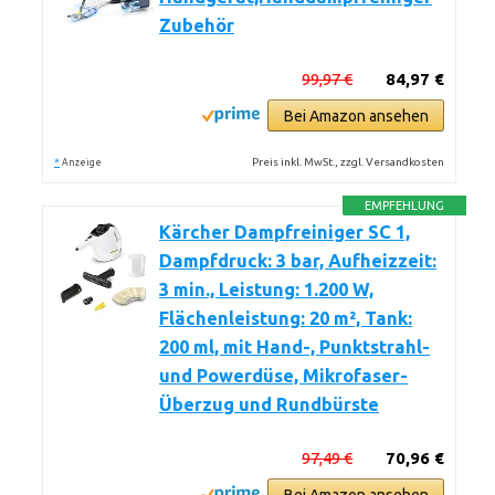
Zubehör
99,97 €
84,97 €
Bei Amazon ansehen
*
Preis inkl. MwSt., zzgl. Versandkosten
Anzeige
EMPFEHLUNG
Kärcher Dampfreiniger SC 1,
Dampfdruck: 3 bar, Aufheizzeit:
3 min., Leistung: 1.200 W,
Flächenleistung: 20 m², Tank:
200 ml, mit Hand-, Punktstrahl-
und Powerdüse, Mikrofaser-
Überzug und Rundbürste
97,49 €
70,96 €