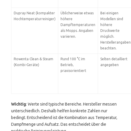
Dupray Neat (kompakter
Üblicherweise etwas
Bei einigen
Hochtemperaturreiniger)
höhere
Modellen sind
Dampftemperaturen
höhere
als Mopps. Angaben
Druckwerte
variieren.
möglich.
Herstellerangaben
beachten.
Rowenta Clean & Steam
Rund 100 °C im
Selten detailliert
(Kombi-Geräte)
Betrieb,
angegeben
praxisorientiert
Wichtig
: Werte sind typische Bereiche. Hersteller messen
unterschiedlich. Deshalb helfen konkrete Zahlen nur
bedingt. Entscheidend ist die Kombination aus Temperatur,
Dampfmenge und Aufsatz. Das entscheidet über die